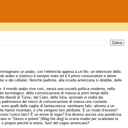
maginarsi un arabo, con l’elettricità appesa a un filo, un televisore della
l mondo arabo e islamico è sempre stato ed è il primo consumatore e attore
mputer e dei cellulari. Nonché padrone, alla scuola americana si direbbe, delle
: il mondo arabo vive così, senza una società politica moderna, nella
e tecnologico, della comunicazione di massa ai primi tempi della
te liberali di Tunisi, del Cairo, della Siria, azionate in realtà dai
sta padronanza dei mezzi di comunicazione di massa una costante.
ù sono quelli delle saghe di fantascienza: sembrano falsi, almeno a un
he hanno inventato, o che vengono loro attribuite. È un modo d’essere?
o sono l’unico faro? È un errore di regia? Era diverso ancora una quindicina
avano in “Sesso e potere” (Wag the dog) la scena madre per scatenare la
i - o proprio perché lo erano, fuori del sogno americano?