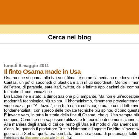
Cerca nel blog
lunedì 9 maggio 2011
Il finto Osama made in Usa
Osama che si guarda alla tv i suoi filmati è come l’americano medio vuole im
Caritas, un po’ di sacchetti di plastica e altri rifiuti disordinati. Mentre i
dell’etere, di parabole, satellitari, twitter, delle infinte applicazioni dei co
tecniche di comunicazione.
Bin Laden ne è stato la dimostrazione più lampante. Ma non è un’eccezione
modernità tecnologica più spinta. Il khomeinismo, fenomeno prevalentement
videocrazia, poi “Al Jazira”, con tutti i suoi equivoci, e ora le cosiddette rivol
fondamentalisti, con spreco delle trovate tecniche più spinte, dicono que
È invece vero, in tutta la storia della fine di Osama, che gli Usa sempre pi
europeo. Come se non sapessero utilizzare le tecniche di comunicazione c
Alla maniera degli arabi, di cui del resto gli Usa e il modo di vita american
d’anni fa, quando il produttore Dustin Hofmann e l’agente De Niro s’invent
guerra alla Serbia: quella era ben fatta, benché a opera di personaggi fallit
Pubblicato da
Giuseppe Leuzzi
alle
04:16