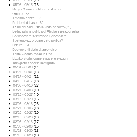
►
05/15 - 05/22
(19)
▼
05/08 - 05/15
(13)
Meglio Osama di Madison Avenue
Ombre - 88
Il mondo com'è - 63
Problemi di base - 60
A Sud del Sud - l'Italia vista da sotto (89)
L’educazione politica di Flaubert (reazionaria)
L’economista scimmiotta il giornalista
Il pettegolezzo come virtù politica?
Letture - 61
Dostoevskij giallo d’appendice
Il finto Osama made in Usa
L’Egitto studia come evitare le elezioni
Immigrato scaccia immigrato
►
05/01 - 05/08
(14)
►
04/24 - 05/01
(13)
►
04/17 - 04/24
(12)
►
04/10 - 04/17
(18)
►
04/03 - 04/10
(27)
►
03/27 - 04/03
(10)
►
03/20 - 03/27
(40)
►
03/13 - 03/20
(16)
►
03/06 - 03/13
(23)
►
02/27 - 03/06
(18)
►
02/20 - 02/27
(19)
►
02/13 - 02/20
(19)
►
02/06 - 02/13
(17)
►
01/30 - 02/06
(15)
►
01/23 - 01/30
(13)
►
01/16 - 01/23
(18)