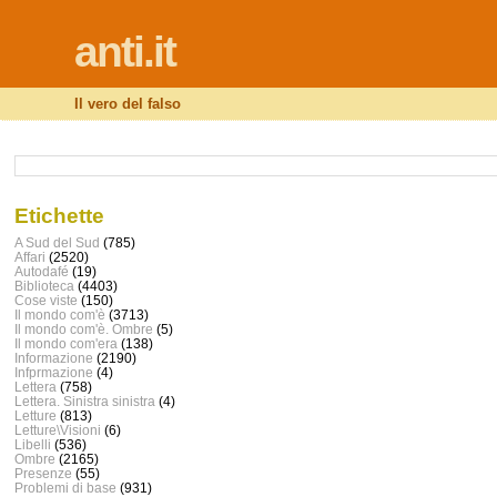
anti.it
Il vero del falso
Etichette
A Sud del Sud
(785)
Affari
(2520)
Autodafé
(19)
Biblioteca
(4403)
Cose viste
(150)
Il mondo com'è
(3713)
Il mondo com'è. Ombre
(5)
Il mondo com'era
(138)
Informazione
(2190)
Infprmazione
(4)
Lettera
(758)
Lettera. Sinistra sinistra
(4)
Letture
(813)
Letture\Visioni
(6)
Libelli
(536)
Ombre
(2165)
Presenze
(55)
Problemi di base
(931)