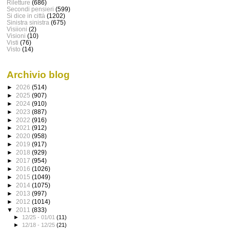
Riletture
(686)
Secondi pensieri
(599)
Si dice in città
(1202)
Sinistra sinistra
(675)
Visiioni
(2)
Visioni
(10)
Visti
(76)
Visto
(14)
Archivio blog
►
2026
(514)
►
2025
(907)
►
2024
(910)
►
2023
(887)
►
2022
(916)
►
2021
(912)
►
2020
(958)
►
2019
(917)
►
2018
(929)
►
2017
(954)
►
2016
(1026)
►
2015
(1049)
►
2014
(1075)
►
2013
(997)
►
2012
(1014)
▼
2011
(833)
►
12/25 - 01/01
(11)
►
12/18 - 12/25
(21)