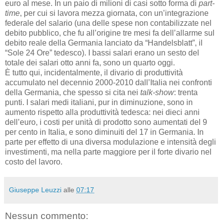
euro al mese. In un paio di milioni di casi sotto forma di
part-
time
, per cui si lavora mezza giornata, con un’integrazione
federale del salario (una delle spese non contabilizzate nel
debito pubblico, che fu all’origine tre mesi fa dell’allarme sul
debito reale della Germania lanciato da “Handelsblatt”, il
“Sole 24 Ore” tedesco). I bassi salari erano un sesto del
totale dei salari otto anni fa, sono un quarto oggi.
È tutto qui, incidentalmente, il divario di produttività
accumulato nel decennio 2000-2010 dall’Italia nei confronti
della Germania, che spesso si cita nei
talk-show
: trenta
punti. I salari medi italiani, pur in diminuzione, sono in
aumento rispetto alla produttività tedesca: nei dieci anni
dell’euro, i costi per unità di prodotto sono aumentati del 9
per cento in Italia, e sono diminuiti del 17 in Germania. In
parte per effetto di una diversa modulazione e intensità degli
investimenti, ma nella parte maggiore per il forte divario nel
costo del lavoro.
Giuseppe Leuzzi
alle
07:17
Nessun commento: