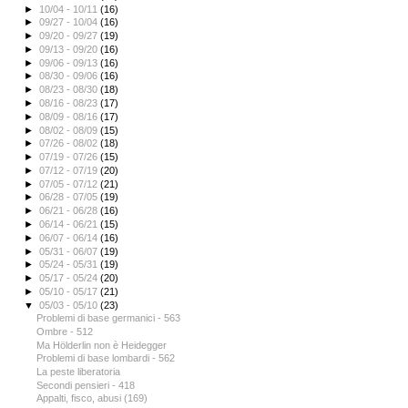
►
10/04 - 10/11
(16)
►
09/27 - 10/04
(16)
►
09/20 - 09/27
(19)
►
09/13 - 09/20
(16)
►
09/06 - 09/13
(16)
►
08/30 - 09/06
(16)
►
08/23 - 08/30
(18)
►
08/16 - 08/23
(17)
►
08/09 - 08/16
(17)
►
08/02 - 08/09
(15)
►
07/26 - 08/02
(18)
►
07/19 - 07/26
(15)
►
07/12 - 07/19
(20)
►
07/05 - 07/12
(21)
►
06/28 - 07/05
(19)
►
06/21 - 06/28
(16)
►
06/14 - 06/21
(15)
►
06/07 - 06/14
(16)
►
05/31 - 06/07
(19)
►
05/24 - 05/31
(19)
►
05/17 - 05/24
(20)
►
05/10 - 05/17
(21)
▼
05/03 - 05/10
(23)
Problemi di base germanici - 563
Ombre - 512
Ma Hölderlin non è Heidegger
Problemi di base lombardi - 562
La peste liberatoria
Secondi pensieri - 418
Appalti, fisco, abusi (169)