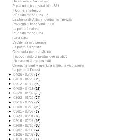
Un’ascesa al Venusberg
Problemi di base virali bis - 561
Il Corriere tedesco
Più Stato meno Cina - 2
La chiesa di Voltaire, contro “la Herezia”
Problemi di base virali - 560
La peste è noiosa
Più Stato meno Cina
Cara Cina
L’epidemia occidentale
La peste è il potere
Orge nella peste a Milano
Il nuovo modo di produzione asiatico
Liberalsocialismo per tutti
Cronache virali – apertura al buio, a viso aperto
La peste di Proust
►
04/26 - 05/03
(17)
►
04/19 - 04/26
(19)
►
04/12 - 04/19
(20)
►
04/05 - 04/12
(22)
►
03/29 - 04/05
(22)
►
03/22 - 03/29
(24)
►
03/15 - 03/22
(29)
►
03/08 - 03/15
(19)
►
03/01 - 03/08
(19)
►
02/23 - 03/01
(18)
►
02/16 - 02/23
(16)
►
02/09 - 02/16
(18)
►
02/02 - 02/09
(24)
►
01/26 - 02/02
(18)
►
01/19 - 01/26
(17)