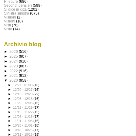
Riletture
(686)
Secondi pensieri
(599)
Si dice in città
(1202)
Sinistra sinistra
(675)
Visiioni
(2)
Visioni
(10)
Visti
(76)
Visto
(14)
Archivio blog
►
2026
(516)
►
2025
(907)
►
2024
(910)
►
2023
(887)
►
2022
(916)
►
2021
(912)
▼
2020
(958)
►
12/27 - 01/03
(16)
►
12/20 - 12/27
(16)
►
12/13 - 12/20
(22)
►
12/06 - 12/13
(16)
►
11/29 - 12/06
(16)
►
11/22 - 11/29
(17)
►
11/15 - 11/22
(15)
►
11/08 - 11/15
(17)
►
11/01 - 11/08
(16)
►
10/25 - 11/01
(18)
►
10/18 - 10/25
(17)
►
10/11 - 10/18
(19)