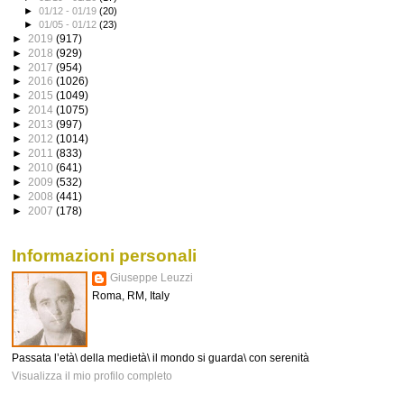
►
01/12 - 01/19
(20)
►
01/05 - 01/12
(23)
►
2019
(917)
►
2018
(929)
►
2017
(954)
►
2016
(1026)
►
2015
(1049)
►
2014
(1075)
►
2013
(997)
►
2012
(1014)
►
2011
(833)
►
2010
(641)
►
2009
(532)
►
2008
(441)
►
2007
(178)
Informazioni personali
Giuseppe Leuzzi
Roma, RM, Italy
Passata l’età\ della medietà\ il mondo si guarda\ con serenità
Visualizza il mio profilo completo