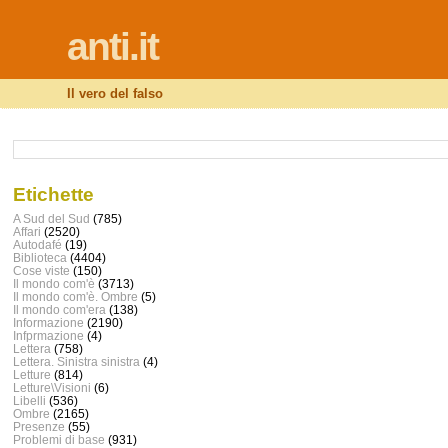
anti.it
Il vero del falso
Etichette
A Sud del Sud
(785)
Affari
(2520)
Autodafé
(19)
Biblioteca
(4404)
Cose viste
(150)
Il mondo com'è
(3713)
Il mondo com'è. Ombre
(5)
Il mondo com'era
(138)
Informazione
(2190)
Infprmazione
(4)
Lettera
(758)
Lettera. Sinistra sinistra
(4)
Letture
(814)
Letture\Visioni
(6)
Libelli
(536)
Ombre
(2165)
Presenze
(55)
Problemi di base
(931)