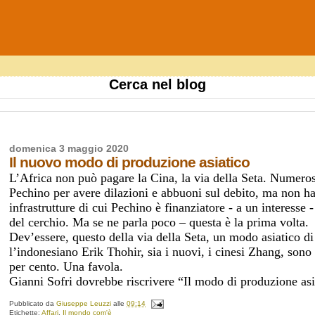
Cerca nel blog
domenica 3 maggio 2020
Il nuovo modo di produzione asiatico
L’Africa non può pagare la Cina, la via della Seta. Numeros
Pechino per avere dilazioni e abbuoni sul debito, ma non han
infrastrutture di cui Pechino è finanziatore - a un interesse -
del cerchio. Ma se ne parla poco – questa è la prima volta.
Dev’essere, questo della via della Seta, un modo asiatico di 
l’indonesiano Erik Thohir, sia i nuovi, i cinesi Zhang, sono 
per cento. Una favola.
Gianni Sofri dovrebbe riscrivere “Il modo di produzione asi
Pubblicato da
Giuseppe Leuzzi
alle
09:14
Etichette:
Affari
,
Il mondo com'è