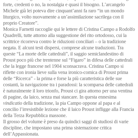
forte, credenti o no, la nostalgia e quasi il bisogno. L’arcangelo
Michele già lei poteva dire cinquant’anni fa raro “in un mondo
liturgico, volto nuovamente a un’assimilazione sacrilega con il
proprio Creatore”.
Monica Farnetti raccoglie qui le lettere di Cristina Campo a Rodolfo
Quadrelli, tutte attorno alla suggestione del rito ortodosso, cui la
scrittrice ricorreva contro le riduzioni conciliari – o la tradizione
negata. E alcuni testi dispersi, comprese alcune traduzioni. Tra
queste “La morte delle cattedrali”, il saggio semiclandestino di
Proust poco più che trentenne sul “Figaro” in difesa delle cattedrali
che la legge francese nel 1904 sconsacrava. Cristina Campo si
riflette con ironia lieve sulla vena ironico-comica di Proust prima
delle “Ricerca” - la prima e forse la più caratteristica delle sue
costanti, la navigazione tra i paradossi: la scomparsa delle cattedrali
è naturalmente il loro trionfo, Proust ci gira attorno per una ventina
di pagine, da laico, senza mai stancare. In questa ennesima
vindicatio
della tradizione, la pia Campo oppone al papa e al
concilio l’irresistibile lezione che il laico Proust infligge alla Francia
della Terza Repubblica massone.
Il grosso del volume è preso da quindici saggi di studiosi di varie
discipline, che impostano una prima sistemazione critica
dell’Appassionata.