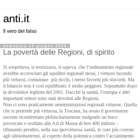
anti.it
Il vero del falso
domenica 14 giugno 2015
La povertà delle Regioni, di spirito
Si sospettava, si teorizzava, si sapeva, che l’ordinamento regionale
avrebbe accresciuto gli squilibri regionali stessi, i virtuosi facendo
più virtuosi, comunque
più ricchi, i meno favoriti più sfavoriti. Ma
il bilancio non è così equilibrato: è molto peggiore. Soprattutto dopo
la
devolution
leghista del 2001. Dacché la sanità, l’energia e altri
importanti settori sono stati devoluti alle Regioni.
Non ci sono praticamente amministrazioni regionali virtuose. Quella
che si pretende più virtuosa, la Toscana, ha avuto il governatore
uscente riconfermato plebiscitariamente malgrado un buco
provocato e avallato alla Asl di Massa di ben 400 milioni –
rifiutando peraltro, nella sua ipervirtuosa sanità, le cure più costose
agli ultraottantenni, al coperto della polemica contro l’accanimento