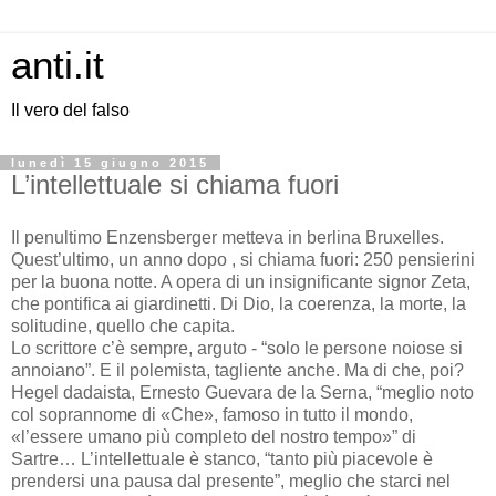
anti.it
Il vero del falso
lunedì 15 giugno 2015
L’intellettuale si chiama fuori
Il penultimo Enzensberger metteva in berlina Bruxelles.
Quest’ultimo, un anno dopo , si chiama fuori: 250 pensierini
per la buona notte. A opera di un insignificante signor Zeta,
che pontifica ai giardinetti. Di Dio, la coerenza, la morte, la
solitudine, quello che capita.
Lo scrittore c’è sempre, arguto - “solo le persone noiose si
annoiano”. E il polemista, tagliente anche. Ma di che, poi?
Hegel dadaista, Ernesto Guevara de la Serna, “meglio noto
col soprannome di «Che», famoso in tutto il mondo,
«l’essere umano più completo del nostro tempo»” di
Sartre… L’intellettuale è stanco, “tanto più piacevole è
prendersi una pausa dal presente”, meglio che starci nel