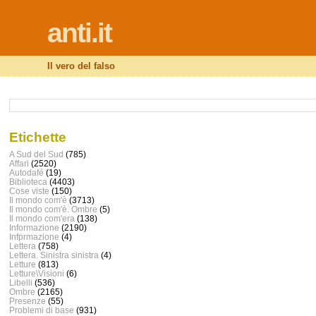
anti.it
Il vero del falso
Etichette
A Sud del Sud
(785)
Affari
(2520)
Autodafé
(19)
Biblioteca
(4403)
Cose viste
(150)
Il mondo com'è
(3713)
Il mondo com'è. Ombre
(5)
Il mondo com'era
(138)
Informazione
(2190)
Infprmazione
(4)
Lettera
(758)
Lettera. Sinistra sinistra
(4)
Letture
(813)
Letture\Visioni
(6)
Libelli
(536)
Ombre
(2165)
Presenze
(55)
Problemi di base
(931)