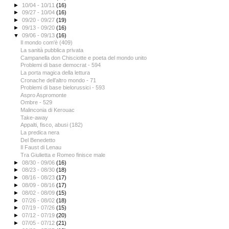
►
10/04 - 10/11
(16)
►
09/27 - 10/04
(16)
►
09/20 - 09/27
(19)
►
09/13 - 09/20
(16)
▼
09/06 - 09/13
(16)
Il mondo com'è (409)
La sanità pubblica privata
Campanella don Chisciotte e poeta del mondo unito
Problemi di base democrat - 594
La porta magica della lettura
Cronache dell’altro mondo - 71
Problemi di base bielorussici - 593
Aspro Aspromonte
Ombre - 529
Malinconia di Kerouac
Take-away
Appalti, fisco, abusi (182)
La predica nera
Del Benedetto
Il Faust di Lenau
Tra Giulietta e Romeo finisce male
►
08/30 - 09/06
(16)
►
08/23 - 08/30
(18)
►
08/16 - 08/23
(17)
►
08/09 - 08/16
(17)
►
08/02 - 08/09
(15)
►
07/26 - 08/02
(18)
►
07/19 - 07/26
(15)
►
07/12 - 07/19
(20)
►
07/05 - 07/12
(21)