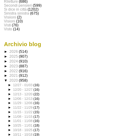
Riletture
(686)
Secondi pensieri
(599)
Si dice in città
(1202)
Sinistra sinistra
(675)
Visiioni
(2)
Visioni
(10)
Visti
(76)
Visto
(14)
Archivio blog
►
2026
(514)
►
2025
(907)
►
2024
(910)
►
2023
(887)
►
2022
(916)
►
2021
(912)
▼
2020
(958)
►
12/27 - 01/03
(16)
►
12/20 - 12/27
(16)
►
12/13 - 12/20
(22)
►
12/06 - 12/13
(16)
►
11/29 - 12/06
(16)
►
11/22 - 11/29
(17)
►
11/15 - 11/22
(15)
►
11/08 - 11/15
(17)
►
11/01 - 11/08
(16)
►
10/25 - 11/01
(18)
►
10/18 - 10/25
(17)
►
10/11 - 10/18
(19)