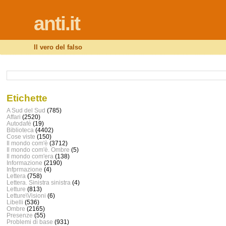
anti.it
Il vero del falso
Etichette
A Sud del Sud
(785)
Affari
(2520)
Autodafé
(19)
Biblioteca
(4402)
Cose viste
(150)
Il mondo com'è
(3712)
Il mondo com'è. Ombre
(5)
Il mondo com'era
(138)
Informazione
(2190)
Infprmazione
(4)
Lettera
(758)
Lettera. Sinistra sinistra
(4)
Letture
(813)
Letture\Visioni
(6)
Libelli
(536)
Ombre
(2165)
Presenze
(55)
Problemi di base
(931)