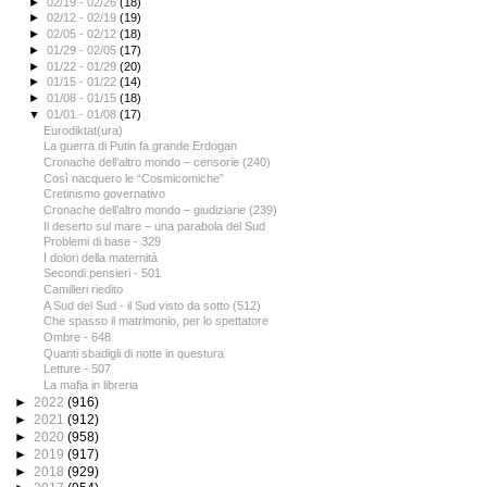
►
02/19 - 02/26
(18)
►
02/12 - 02/19
(19)
►
02/05 - 02/12
(18)
►
01/29 - 02/05
(17)
►
01/22 - 01/29
(20)
►
01/15 - 01/22
(14)
►
01/08 - 01/15
(18)
▼
01/01 - 01/08
(17)
Eurodiktat(ura)
La guerra di Putin fa grande Erdogan
Cronache dell’altro mondo – censorie (240)
Così nacquero le “Cosmicomiche”
Cretinismo governativo
Cronache dell’altro mondo – giudiziarie (239)
Il deserto sul mare – una parabola del Sud
Problemi di base - 329
I dolori della maternità
Secondi pensieri - 501
Camilleri riedito
A Sud del Sud - il Sud visto da sotto (512)
Che spasso il matrimonio, per lo spettatore
Ombre - 648
Quanti sbadigli di notte in questura
Letture - 507
La mafia in libreria
►
2022
(916)
►
2021
(912)
►
2020
(958)
►
2019
(917)
►
2018
(929)