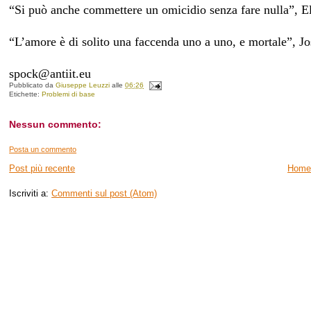
“Si può anche commettere un omicidio senza fare nulla”, E
“L’amore è di solito una faccenda uno a uno, e mortale”, J
spock@antiit.eu
Pubblicato da
Giuseppe Leuzzi
alle
06:26
Etichette:
Problemi di base
Nessun commento:
Posta un commento
Post più recente
Home
Iscriviti a:
Commenti sul post (Atom)