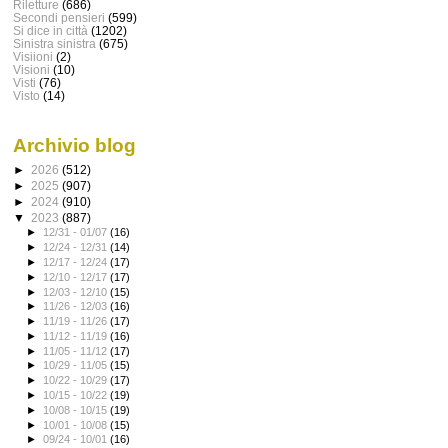
Riletture
(686)
Secondi pensieri
(599)
Si dice in città
(1202)
Sinistra sinistra
(675)
Visiioni
(2)
Visioni
(10)
Visti
(76)
Visto
(14)
Archivio blog
►
2026
(512)
►
2025
(907)
►
2024
(910)
▼
2023
(887)
►
12/31 - 01/07
(16)
►
12/24 - 12/31
(14)
►
12/17 - 12/24
(17)
►
12/10 - 12/17
(17)
►
12/03 - 12/10
(15)
►
11/26 - 12/03
(16)
►
11/19 - 11/26
(17)
►
11/12 - 11/19
(16)
►
11/05 - 11/12
(17)
►
10/29 - 11/05
(15)
►
10/22 - 10/29
(17)
►
10/15 - 10/22
(19)
►
10/08 - 10/15
(19)
►
10/01 - 10/08
(15)
►
09/24 - 10/01
(16)