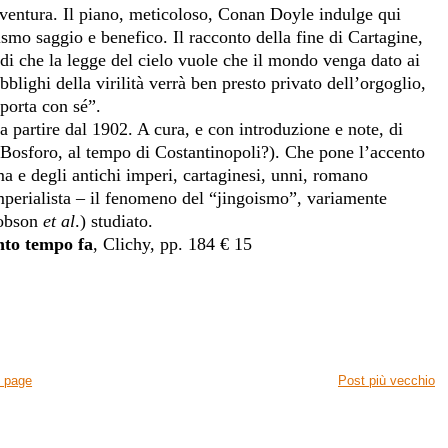
vventura. Il piano, meticoloso, Conan Doyle indulge qui
smo saggio e benefico. Il racconto della fine di Cartagine,
i che la legge del cielo vuole che il mondo venga dato ai
obblighi della virilità verrà ben presto privato dell’orgoglio,
 porta con sé”.
 a partire dal 1902. A cura, e con introduzione e note, di
l Bosforo, al tempo di Costantinopoli?). Che pone l’accento
oma e degli antichi imperi, cartaginesi, unni, romano
imperialista – il fenomeno del “jingoismo”, variamente
Hobson
et
al
.) studiato.
anto tempo fa
, Clichy, pp. 184 € 15
 page
Post più vecchio