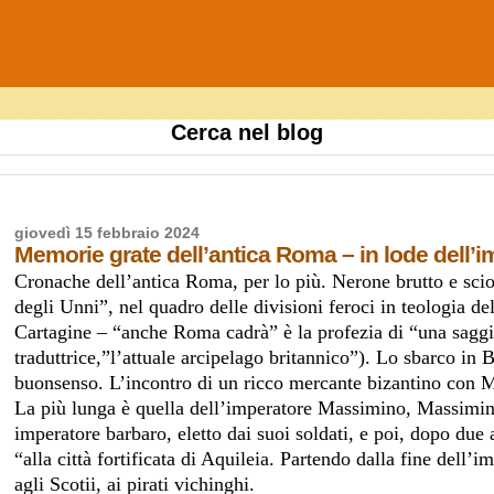
Cerca nel blog
giovedì 15 febbraio 2024
Memorie grate dell’antica Roma – in lode dell’
Cronache dell’antica Roma, per lo più. Nerone brutto e scio
degli Unni”, nel quadro delle divisioni feroci in teologia de
Cartagine – “anche Roma cadrà” è la profezia di “una saggia”
traduttrice,”l’attuale arcipelago britannico”). Lo sbarco in 
buonsenso. L’incontro di un ricco mercante bizantino con M
La più lunga è quella dell’imperatore Massimino, Massimino
imperatore barbaro, eletto dai suoi soldati, e poi, dopo due
“alla città fortificata di Aquileia. Partendo dalla fine dell’
agli Scotii, ai pirati vichinghi.