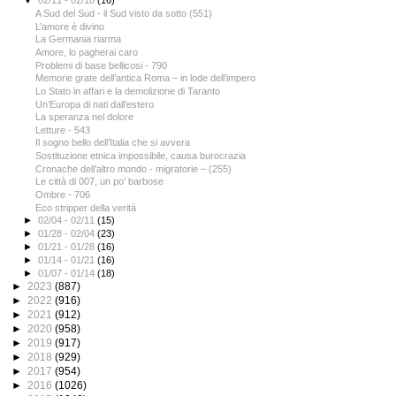
▼
02/11 - 02/18
(16)
A Sud del Sud - il Sud visto da sotto (551)
L’amore è divino
La Germania riarma
Amore, lo pagherai caro
Problemi di base bellicosi - 790
Memorie grate dell’antica Roma – in lode dell’impero
Lo Stato in affari e la demolizione di Taranto
Un’Europa di nati dall’estero
La speranza nel dolore
Letture - 543
Il sogno bello dell’Italia che si avvera
Sostituzione etnica impossibile, causa burocrazia
Cronache dell’altro mondo - migratorie – (255)
Le città di 007, un po’ barbose
Ombre - 706
Eco stripper della verità
►
02/04 - 02/11
(15)
►
01/28 - 02/04
(23)
►
01/21 - 01/28
(16)
►
01/14 - 01/21
(16)
►
01/07 - 01/14
(18)
►
2023
(887)
►
2022
(916)
►
2021
(912)
►
2020
(958)
►
2019
(917)
►
2018
(929)
►
2017
(954)
►
2016
(1026)