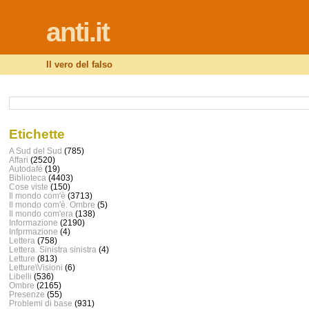
anti.it
Il vero del falso
Etichette
A Sud del Sud
(785)
Affari
(2520)
Autodafé
(19)
Biblioteca
(4403)
Cose viste
(150)
Il mondo com'è
(3713)
Il mondo com'è. Ombre
(5)
Il mondo com'era
(138)
Informazione
(2190)
Infprmazione
(4)
Lettera
(758)
Lettera. Sinistra sinistra
(4)
Letture
(813)
Letture\Visioni
(6)
Libelli
(536)
Ombre
(2165)
Presenze
(55)
Problemi di base
(931)