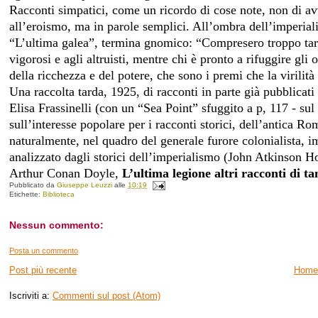
Racconti simpatici, come un ricordo di cose note, non di a
all’eroismo, ma in parole semplici. All’ombra dell’imperiali
“L’ultima galea”, termina gnomico: “Compresero troppo tard
vigorosi e agli altruisti, mentre chi è pronto a rifuggire gli 
della ricchezza e del potere, che sono i premi che la virilità
Una raccolta tarda, 1925, di racconti in parte già pubblicati
Elisa Frassinelli (con un “Sea Point” sfuggito a p, 117 - su
sull’interesse popolare per i racconti storici, dell’antica R
naturalmente, nel quadro del generale furore colonialista, 
analizzato dagli storici dell’imperialismo (John Atkinson 
Arthur Conan Doyle,
L’ultima legione altri racconti di t
Pubblicato da
Giuseppe Leuzzi
alle
10:19
Etichette:
Biblioteca
Nessun commento:
Posta un commento
Post più recente
Home
Iscriviti a:
Commenti sul post (Atom)