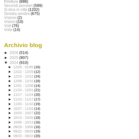
Riletture
(686)
Secondi pensieri
(599)
Si dice in città
(1202)
Sinistra sinistra
(675)
Visiioni
(2)
Visioni
(10)
Visti
(76)
Visto
(14)
Archivio blog
►
2026
(514)
►
2025
(907)
▼
2024
(910)
►
12/29 - 01/05
(16)
►
12/22 - 12/29
(12)
►
12/15 - 12/22
(24)
►
12/08 - 12/15
(18)
►
12/01 - 12/08
(14)
►
11/24 - 12/01
(21)
►
11/17 - 11/24
(20)
►
11/10 - 11/17
(17)
►
11/03 - 11/10
(19)
►
10/27 - 11/03
(14)
►
10/20 - 10/27
(22)
►
10/13 - 10/20
(18)
►
10/06 - 10/13
(16)
►
09/29 - 10/06
(16)
►
09/22 - 09/29
(19)
►
09/15 - 09/22
(20)