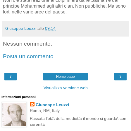
Non c’è stata reazione ai colpi inferti da re Salman e dal
principe Mohammed agli altri clan. Non pubbliche. Ma sono
forti nelle varie aree del paese.
Giuseppe Leuzzi
alle
09:14
Nessun commento:
Posta un commento
‹
›
Home page
Visualizza versione web
Informazioni personali
Giuseppe Leuzzi
Roma, RM, Italy
Passata l’età\ della medietà\ il mondo si guarda\ con
serenità