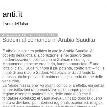
anti.it
Il vero del falso
domenica 24 dicembre 2017
Sudeiri al comando in Arabia Saudita
È tribale lo scontro politico in atto in Arabia Saudita. Al
coperto della lotta alla corruzione, e nel quadro della
modernizzazione politica che re Salman e suo figlio
Mohammed, principe ereditario, hanno annunciato. È una
lotta di clan. I Sudeiri, finora il più potente, contro altri – figli e
nipoti di una madre Sudeiri: Abdelaziz el Saud fondò la
dinastia anche per via di matrimonio, sposando donne delle
varie tribù.
La “modernizzazione” va avanti con colpi a effetto, ma senza
creare istituzioni rappresentative o comunque politiche. Il
regime è sempre patrimoniale, delle varie tribù che il
fondatore Abdelaziz el Saud aveva unificato dopo la guerra
e ora si dividono, per interessi regionali, economici, religiosi.