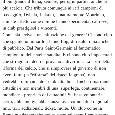
il più grande d’Italia, sempre, per ogni partita, anche la
più scalcia. Che tributa comunque ai rari campioni di
passaggio, Dybala, Lukaku, e naturalmente Mourinho,
stima e affetto come non ne hanno sperimentato altrove,
in club prestigiosi e vincenti.
Come sia arriva a una situazione del genere? Ci sono club
che spendono miliardi e fanno flop, di risultati ma anche
di pubblico. Dal Paris Saint-Germain al fantomatico
campionato delle stelle saudita. E ci sono club impecettati
che stringono i denti e provano a divertirsi. La cosiddetta
riforma del calcio, che si rimprovera al governo di non
avere fatto (la “riforma” del dateci la grana) non
vedrebbe ottimamente i club cittadini - finché rimarranno
cittadini e non membri di una superlega, continentale,
mondiale - proprietà dei cittadini? Su base volontaria
certo, abbiamo già abbastanza tasse comunali e regionali,
imu, tari, addizionali, ticket, multe. Un club come la
Roma guadagnerebbe molto a capitalizzare l’entusiasmo