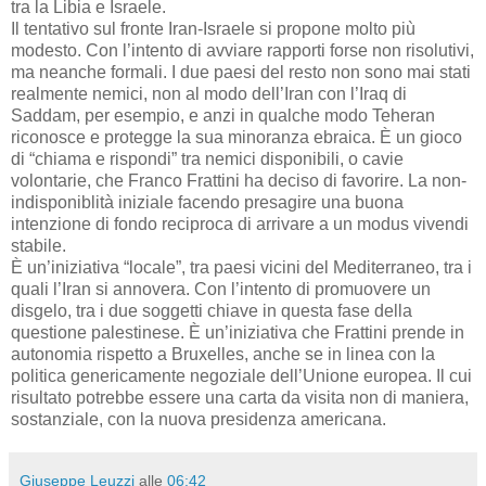
tra la Libia e Israele.
Il tentativo sul fronte Iran-Israele si propone molto più
modesto. Con l’intento di avviare rapporti forse non risolutivi,
ma neanche formali. I due paesi del resto non sono mai stati
realmente nemici, non al modo dell’Iran con l’Iraq di
Saddam, per esempio, e anzi in qualche modo Teheran
riconosce e protegge la sua minoranza ebraica. È un gioco
di “chiama e rispondi” tra nemici disponibili, o cavie
volontarie, che Franco Frattini ha deciso di favorire. La non-
indisponiblità iniziale facendo presagire una buona
intenzione di fondo reciproca di arrivare a un modus vivendi
stabile.
È un’iniziativa “locale”, tra paesi vicini del Mediterraneo, tra i
quali l’Iran si annovera. Con l’intento di promuovere un
disgelo, tra i due soggetti chiave in questa fase della
questione palestinese. È un’iniziativa che Frattini prende in
autonomia rispetto a Bruxelles, anche se in linea con la
politica genericamente negoziale dell’Unione europea. Il cui
risultato potrebbe essere una carta da visita non di maniera,
sostanziale, con la nuova presidenza americana.
Giuseppe Leuzzi
alle
06:42