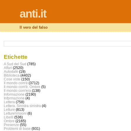
anti.it
Il vero del falso
Etichette
A Sud del Sud
(785)
Affari
(2520)
Autodafé
(19)
Biblioteca
(4402)
Cose viste
(150)
Il mondo com'è
(3712)
Il mondo com'è. Ombre
(5)
Il mondo com'era
(138)
Informazione
(2190)
Infprmazione
(4)
Lettera
(758)
Lettera. Sinistra sinistra
(4)
Letture
(813)
Letture\Visioni
(6)
Libelli
(536)
Ombre
(2165)
Presenze
(55)
Problemi di base
(931)