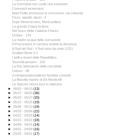
La Germania non vuole una soluzione
Comunisti incineratori
Mani Pulite promosse la corruzione, via calunnia
Fisco, appalti, abusi - 4
Dopo Monti tecnico, Monti politico
La grevità Chiara fa lieve
Nel fuoco della Calabria il futuro
Ombre - 134
La madre acqua della corruzione
Il Procuratore in carriera omette la denuncia
A Sud del Sud - il Sud visto da sotto (131)
Scalfari-Monti 3-1
I belli-e-buoni della Repubblica
Secondi pensieri - 103
La Rai, laboratorio della corruttela
Letture - 98
Il semipresidenzialismo farebbe comodo
La filosofia martire di De Monticelli
La Spectre senza luce in Vaticano
►
06/03 - 06/10
(13)
►
05/27 - 06/03
(36)
►
05/20 - 05/27
(20)
►
05/13 - 05/20
(19)
►
05/06 - 05/13
(19)
►
04/29 - 05/06
(22)
►
04/22 - 04/29
(14)
►
04/15 - 04/22
(18)
►
04/08 - 04/15
(14)
►
04/01 - 04/08
(16)
►
03/25 - 04/01
(17)