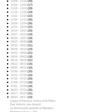
►
12/09 - 12/16
(20)
►
12/02 - 12/09
(17)
►
11/25 - 12/02
(28)
►
11/18 - 11/25
(19)
►
11/11 - 11/18
(22)
►
11/04 - 11/11
(26)
►
10/28 - 11/04
(26)
►
10/21 - 10/28
(22)
►
10/14 - 10/21
(26)
►
10/07 - 10/14
(19)
►
09/30 - 10/07
(18)
►
09/23 - 09/30
(19)
►
09/16 - 09/23
(21)
►
09/09 - 09/16
(23)
►
09/02 - 09/09
(21)
►
08/26 - 09/02
(18)
►
08/19 - 08/26
(21)
►
08/12 - 08/19
(15)
►
08/05 - 08/12
(16)
►
07/29 - 08/05
(20)
►
07/22 - 07/29
(16)
►
07/15 - 07/22
(20)
►
07/08 - 07/15
(16)
►
07/01 - 07/08
(18)
►
06/24 - 07/01
(25)
►
06/17 - 06/24
(21)
▼
06/10 - 06/17
(23)
Lingua di Passera, l’amico di Di Pietro
Due ministre, due disastri
La democrazia spopola al Vittoriano
Problemi di base - 104