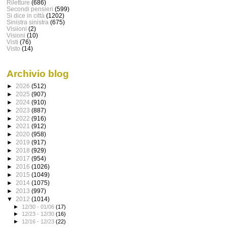
Riletture
(686)
Secondi pensieri
(599)
Si dice in città
(1202)
Sinistra sinistra
(675)
Visiioni
(2)
Visioni
(10)
Visti
(76)
Visto
(14)
Archivio blog
►
2026
(512)
►
2025
(907)
►
2024
(910)
►
2023
(887)
►
2022
(916)
►
2021
(912)
►
2020
(958)
►
2019
(917)
►
2018
(929)
►
2017
(954)
►
2016
(1026)
►
2015
(1049)
►
2014
(1075)
►
2013
(997)
▼
2012
(1014)
►
12/30 - 01/06
(17)
►
12/23 - 12/30
(16)
►
12/16 - 12/23
(22)