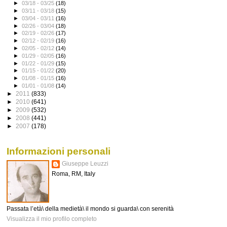
►
03/18 - 03/25
(18)
►
03/11 - 03/18
(15)
►
03/04 - 03/11
(16)
►
02/26 - 03/04
(18)
►
02/19 - 02/26
(17)
►
02/12 - 02/19
(16)
►
02/05 - 02/12
(14)
►
01/29 - 02/05
(16)
►
01/22 - 01/29
(15)
►
01/15 - 01/22
(20)
►
01/08 - 01/15
(16)
►
01/01 - 01/08
(14)
►
2011
(833)
►
2010
(641)
►
2009
(532)
►
2008
(441)
►
2007
(178)
Informazioni personali
Giuseppe Leuzzi
Roma, RM, Italy
Passata l’età\ della medietà\ il mondo si guarda\ con serenità
Visualizza il mio profilo completo