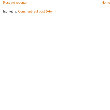
Post più recente
Home
Iscriviti a:
Commenti sul post (Atom)