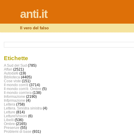
anti.it
Il vero del falso
Etichette
A Sud del Sud
(785)
Affari
(2521)
Autodafé
(19)
Biblioteca
(4405)
Cose viste
(151)
Il mondo com'è
(3714)
Il mondo com'è. Ombre
(5)
Il mondo com'era
(138)
Informazione
(2190)
Infprmazione
(4)
Lettera
(758)
Lettera. Sinistra sinistra
(4)
Letture
(814)
Letture\Visioni
(6)
Libelli
(536)
Ombre
(2165)
Presenze
(55)
Problemi di base
(931)