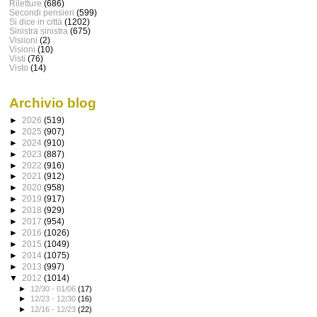
Riletture
(686)
Secondi pensieri
(599)
Si dice in città
(1202)
Sinistra sinistra
(675)
Visiioni
(2)
Visioni
(10)
Visti
(76)
Visto
(14)
Archivio blog
►
2026
(519)
►
2025
(907)
►
2024
(910)
►
2023
(887)
►
2022
(916)
►
2021
(912)
►
2020
(958)
►
2019
(917)
►
2018
(929)
►
2017
(954)
►
2016
(1026)
►
2015
(1049)
►
2014
(1075)
►
2013
(997)
▼
2012
(1014)
►
12/30 - 01/06
(17)
►
12/23 - 12/30
(16)
►
12/16 - 12/23
(22)