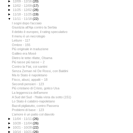
►
12/09 - 12/16
(20)
►
12/02 - 12/09
(17)
►
11/25 - 12/02
(28)
►
11/18 - 11/25
(19)
▼
11/11 - 11/18
(22)
I sogni dopo l’acciaio
Giustizia all’Aja contro la Serbia
Il debito è europeo, il rating speculativo
Il menu è un necrologio
Letture - 117
Ombre - 155
Più originale in traduzione
Galileo era Mosè
Dietro le tette rifatte, Obama
Più tasse più tasse – 2
Contro la Fiat, coi santini
Senza Zeman né De Rossi, con Baldini
Ma lo Stato è napoletano
Fisco, abusi, appalti – 18
Secondi pensieri - 123
Più cristiano di Cristo, gotico Usa
La leggerezza dell’amore
A Sud del Sud - l'Italia vista da sotto (151)
Lo Stato è calabro-napoletano
Bazoli pigliatutto, contro Passera
Problemi di base - 123
L’amore è un patto col diavolo
►
11/04 - 11/11
(26)
►
10/28 - 11/04
(26)
►
10/21 - 10/28
(22)
►
10/14 - 10/21
(26)