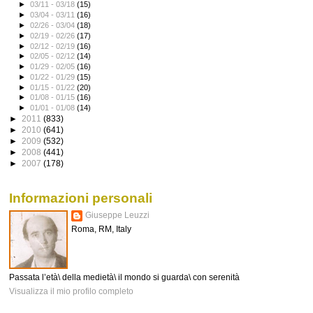
►
03/11 - 03/18
(15)
►
03/04 - 03/11
(16)
►
02/26 - 03/04
(18)
►
02/19 - 02/26
(17)
►
02/12 - 02/19
(16)
►
02/05 - 02/12
(14)
►
01/29 - 02/05
(16)
►
01/22 - 01/29
(15)
►
01/15 - 01/22
(20)
►
01/08 - 01/15
(16)
►
01/01 - 01/08
(14)
►
2011
(833)
►
2010
(641)
►
2009
(532)
►
2008
(441)
►
2007
(178)
Informazioni personali
Giuseppe Leuzzi
Roma, RM, Italy
Passata l’età\ della medietà\ il mondo si guarda\ con serenità
Visualizza il mio profilo completo