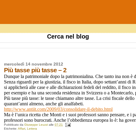
Cerca nel blog
mercoledì 14 novembre 2012
Più tasse più tasse – 2
Dunque la patrimoniale dopo la patrimonialina. Che tanto ina non è dato
Senza riguardi per la giustizia, il fisco in Italia, dopo settant’anni d
si applicherà alle case e alle dichiarazioni fedeli del reddito, il fisco in
per esempio e ha una seconda residenza in Svizzera o a Montecarlo, 
Più tasse più tasse: le tasse chiamano altre tasse. La crisi fiscale dell
quarant’anni almeno, anche gli analfabeti.
http://www.antiit.com/2009/03/consolidare-il-debito.html
Ma è l’unica ricetta che Monti e i suoi professori sanno pensare, e i 
professori sono burocrati. Anche l’obbedienza europea lo è: ha govern
Pubblicato da
Giuseppe Leuzzi
alle
07:21
Etichette:
Affari
,
Lettera