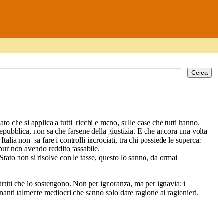
 che si applica a tutti, ricchi e meno, sulle case che tutti hanno.
i Repubblica, non sa che farsene della giustizia. E che ancora una volta
 Italia non
sa fare i controlli incrociati, tra chi possiede le supercar
pur non avendo reddito tassabile.
o Stato non si risolve con le tasse, questo lo sanno, da ormai
partiti che lo sostengono. Non per ignoranza, ma per ignavia: i
anti talmente mediocri che sanno solo dare ragione ai ragionieri.