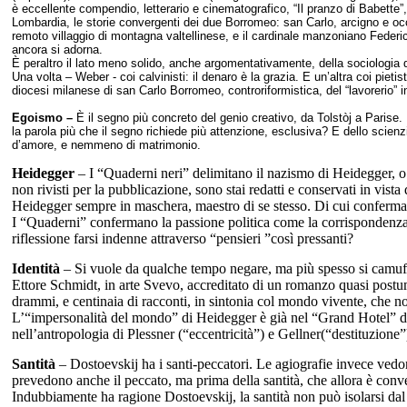
è eccellente compendio, letterario e cinematografico, “Il pranzo di Babette”,
Lombardia, le storie convergenti dei due Borromeo: san Carlo, arcigno e occ
remoto villaggio di montagna valtellinese, e il cardinale manzoniano Federic
ancora si adorna.
È peraltro il lato meno solido, anche argomentativamente, della sociologia d
Una volta – Weber - coi calvinisti: il denaro è la grazia. E un’altra coi pietis
diocesi milanese di san Carlo Borromeo, controriformistica, del “lavorerio” i
Egoismo –
È il segno più concreto del genio creativo, da Tolstòj a Parise. 
la parola più che il segno richiede più attenzione, esclusiva? E dello scien
d’amore, e nemmeno di matrimonio.
Heidegger
– I “Quaderni neri” delimitano il nazismo di Heidegger, o
non rivisti per la pubblicazione, sono stai redatti e conservati in vis
Heidegger sempre in maschera, maestro di se stesso. Di cui conferman
I “Quaderni” confermano la passione politica come la corrispondenza c
riflessione farsi indenne attraverso “pensieri ”così pressanti?
Identità
– Si vuole da qualche tempo negare, ma più spesso si camuffa
Ettore Schmidt, in arte Svevo, accreditato di un romanzo quasi postumo,
drammi, e centinaia di racconti, in sintonia col mondo vivente, che non
L’“impersonalità del mondo” di Heidegger è già nel “
Grand
Hotel”
d
nell’antropologia di Plessner (“eccentricità”) e Gellner(“destituzione”
Santità
– Dostoevskij ha i santi-peccatori. Le agiografie invece vedon
prevedono anche il peccato, ma prima della santità, che allora è conv
Indubbiamente ha ragione Dostoevskij, la santità non può isolarsi dal