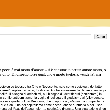
un poeta è mai morto d’amore – si è consumato per un amore morto, o
r dirlo. Di dispetto forse qualcuno è morto (gelosia, vendetta), ma
sociologico tedesco tra Otto e Novecento, nato come sociologia del fatto
istema” hegelo-marxiano, totalitario. Anche erroneamente: la fenomenologia
lità: il bisogno di arricchirsi, o il bisogno di identificarsi (annientarsi) in
n sottile antisemitismo: la voglia di collegare il giudaismo al (vile) denaro.
tevole quella di Lujo Brentano, che lo riporta al
polemos
, la competitività
n due filoni: una del capitalismo come spesa, anche suntuaria o del lusso
e una del
thrift
, dell’accumulo, tra sobrietà e rinuncia. Una bipartizione di cui