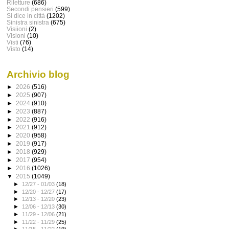
Riletture
(686)
Secondi pensieri
(599)
Si dice in città
(1202)
Sinistra sinistra
(675)
Visiioni
(2)
Visioni
(10)
Visti
(76)
Visto
(14)
Archivio blog
►
2026
(516)
►
2025
(907)
►
2024
(910)
►
2023
(887)
►
2022
(916)
►
2021
(912)
►
2020
(958)
►
2019
(917)
►
2018
(929)
►
2017
(954)
►
2016
(1026)
▼
2015
(1049)
►
12/27 - 01/03
(18)
►
12/20 - 12/27
(17)
►
12/13 - 12/20
(23)
►
12/06 - 12/13
(30)
►
11/29 - 12/06
(21)
►
11/22 - 11/29
(25)