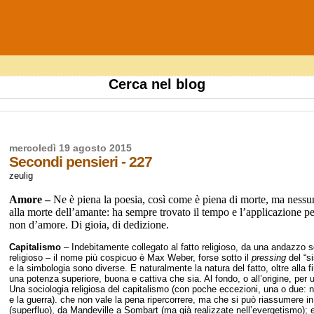
Cerca nel blog
mercoledì 19 agosto 2015
Secondi pensieri - 227
zeulig
Amore –
Ne è piena la poesia, così come è piena di morte, ma ness
alla morte dell’amante: ha sempre trovato il tempo e l’applicazione pe
non d’amore. Di gioia, di dedizione.
Capitalismo
– Indebitamente collegato al fatto religioso, da una andazzo 
religioso – il nome più cospicuo è Max Weber, forse sotto il
pressing
del “s
e la simbologia sono diverse. E naturalmente la natura del fatto, oltre alla fina
una potenza superiore, buona e cattiva che sia. Al fondo, o all’origine, per u
Una sociologia religiosa del capitalismo (con poche eccezioni, una o due: no
e la guerra). che non vale la pena ripercorrere, ma che si può riassumere i
(superfluo), da Mandeville a Sombart (ma già realizzate nell’evergetismo); 