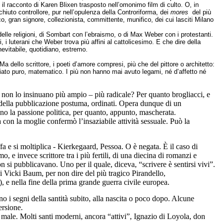
 il racconto di Karen Blixen trasposto nell’omonimo film di culto. O, in
hiuto controllore, pur nell’opulenza della Controriforma, dei
mores
del più
o, gran signore, collezionista, committente, munifico, dei cui lasciti Milano
elle religioni, di Sombart con l’ebraismo, o di Max Weber con i protestanti.
ti, i luterani che Weber trova più affini al cattolicesimo. E che dire della
nevitabile, quotidiano, estremo.
Ma dello scrittore, i poeti d’amore compresi, più che del pittore o architetto:
ziato puro, matematico. I più non hanno mai avuto legami, né d’affetto né
 non lo insinuano più ampio – più radicale? Per quanto brogliacci, e
ta della pubblicazione postuma, ordinati. Opera dunque di un
o la passione politica, per quanto, appunto, mascherata.
on la moglie confermò l’insaziabile attività sessuale. Può la
 e si moltiplica - Kierkegaard, Pessoa. O è negata. È il caso di
 e invece scrittore tra i più fertili, di una diecina di romanzi e
 si pubblicavano. Uno per il quale, diceva, “scrivere è sentirsi vivi”.
i Vicki Baum, per non dire del più tragico Pirandello,
), e nella fine della prima grande guerra civile europea.
o i segni della santità subito, alla nascita o poco dopo. Alcune
ersione.
 male. Molti santi moderni, ancora “attivi”, Ignazio di Loyola, don