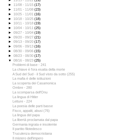
►
11/15 - 11/22
(19)
►
11/08 - 11/15
(17)
►
11/01 - 11/08
(23)
►
10/25 - 11/01
(16)
►
10/18 - 10/25
(18)
►
10/11 - 10/18
(19)
►
10/04 - 10/11
(25)
►
09/27 - 10/04
(19)
►
09/20 - 09/27
(21)
►
09/13 - 09/20
(17)
►
09/06 - 09/13
(16)
►
08/30 - 09/06
(15)
►
08/23 - 08/30
(17)
▼
08/16 - 08/23
(25)
Problemi di base - 241
La chiave è l'ora esatta della morte
A Sud del Sud - il Sud visto da sotto (255)
La mafia è delle istituzioni
La scoperta dei Casamonica
Ombre - 280
La scomparsa dell'Onu
La lingua di Hitler
Letture - 224
La poesia delle parti basse
Fisco, appalti, abusi (76)
La lingua del papa
La libertà proclamata dal papa
Germania ingrata e insolemte
Il partito filotedesco
Truculenza democristiana
Il mistero dell'impero