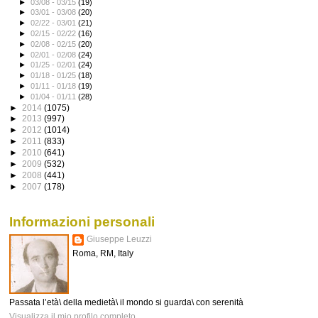
►
03/08 - 03/15
(19)
►
03/01 - 03/08
(20)
►
02/22 - 03/01
(21)
►
02/15 - 02/22
(16)
►
02/08 - 02/15
(20)
►
02/01 - 02/08
(24)
►
01/25 - 02/01
(24)
►
01/18 - 01/25
(18)
►
01/11 - 01/18
(19)
►
01/04 - 01/11
(28)
►
2014
(1075)
►
2013
(997)
►
2012
(1014)
►
2011
(833)
►
2010
(641)
►
2009
(532)
►
2008
(441)
►
2007
(178)
Informazioni personali
Giuseppe Leuzzi
Roma, RM, Italy
Passata l’età\ della medietà\ il mondo si guarda\ con serenità
Visualizza il mio profilo completo