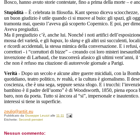
Bosco, hanno avuto storie contestate, fino a prima della morte – e a
Stupidità
– È celebrata in filosofia. Kant spesso diceva sciocchezze, 
un buon giudizio è utile quando ci si muove al buio: gli spazi, gli ogge
tramonta mai, questo l’aveva già scoperto Copernico. E poi, per dirne 
Aveva pregiudizi.
Ma il pregiudizio c’è, anche lui. Nonché i noti artifici dell’esposizione
mossa del varietà, e gli
hapax
, lo
slang
e gli altri usi succulenti, loca
e ricordi accidentali, la stessa mimica della conversazione. E i refusi,
correttori - i “corruttori di bizze” – creando coi loro misteri inesaurib
invenzione di Larbaud, che trascorrerà afasico gli ultimi vent’anni, il 
che non è refuso ma citazione di autorevole giornale a Parigi.
Verità
- Dopo un secolo e alcune altre guerre micidiali, con la Bomba
quotidiano, teatro politico, tv realtà, e la cultura è giornalismo. Il de
coscienza, che è una sega, seppure senza sfogo. E i trucchi: l’invenz
bambino è il padre dell’uomo” è di Woodsworth, 1850, piena epoca bor
baro, non da poeta. Tutto si àncora al “si”, impersonale e inautentic
interessi si tiene in superficie.
zeulig@antiit.eu
Pubblicato da
Giuseppe Leuzzi
alle
11:11
Etichette:
Secondi pensieri
Nessun commento: