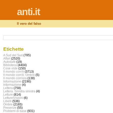
anti.it
Il vero del falso
Etichette
A Sud del Sud
(785)
Affari
(2520)
Autodafé
(19)
Biblioteca
(4404)
Cose viste
(150)
Il mondo com'è
(3713)
Il mondo com'è. Ombre
(5)
Il mondo com'era
(138)
Informazione
(2190)
Infprmazione
(4)
Lettera
(758)
Lettera. Sinistra sinistra
(4)
Letture
(814)
Letture\Visioni
(6)
Libelli
(536)
Ombre
(2165)
Presenze
(55)
Problemi di base
(931)