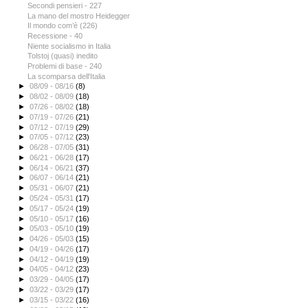
Secondi pensieri - 227
La mano del mostro Heidegger
Il mondo com’è (226)
Recessione - 40
Niente socialismo in Italia
Tolstoj (quasi) inedito
Problemi di base - 240
La scomparsa dell'Italia
►
08/09 - 08/16
(8)
►
08/02 - 08/09
(18)
►
07/26 - 08/02
(18)
►
07/19 - 07/26
(21)
►
07/12 - 07/19
(29)
►
07/05 - 07/12
(23)
►
06/28 - 07/05
(31)
►
06/21 - 06/28
(17)
►
06/14 - 06/21
(37)
►
06/07 - 06/14
(21)
►
05/31 - 06/07
(21)
►
05/24 - 05/31
(17)
►
05/17 - 05/24
(19)
►
05/10 - 05/17
(16)
►
05/03 - 05/10
(19)
►
04/26 - 05/03
(15)
►
04/19 - 04/26
(17)
►
04/12 - 04/19
(19)
►
04/05 - 04/12
(23)
►
03/29 - 04/05
(17)
►
03/22 - 03/29
(17)
►
03/15 - 03/22
(16)