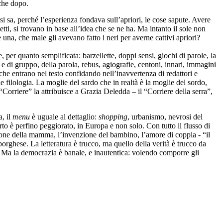
nche dopo.
si sa, perché l’esperienza fondava sull’apriori, le cose sapute. Avere
tti, si trovano in base all’idea che se ne ha. Ma intanto il sole non
una, che male gli avevano fatto i neri per averne cattivi apriori?
, per quanto semplificata: barzellette, doppi sensi, giochi di parole, la
li e di gruppo, della parola, rebus, agiografie, centoni, innari, immagini
 che entrano nel testo confidando nell’inavvertenza di redattori e
ile filologia. La moglie del sardo che in realtà è la moglie del sordo,
“
Corriere”
la attribuisce a Grazia Deledda – il “
Corriere della serra
”,
, il
menu
è uguale al dettaglio:
shopping
, urbanismo, nevrosi del
serto è perfino peggiorato, in Europa e non solo. Con tutto il flusso di
ione della mamma, l’invenzione del bambino, l’amore di coppia - “il
ghese. La letteratura è trucco, ma quello della verità è trucco da
o. Ma la democrazia è banale, e inautentica: volendo comporre gli