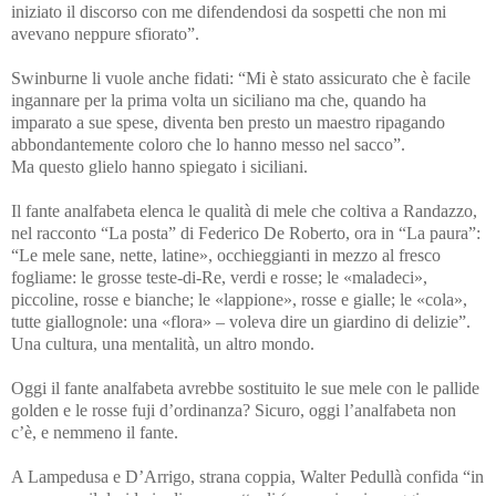
iniziato il discorso con me difendendosi da sospetti che non mi
avevano neppure sfiorato”.
Swinburne li vuole anche fidati: “Mi è stato assicurato che è facile
ingannare per la prima volta un siciliano ma che, quando ha
imparato a sue spese, diventa ben presto un maestro ripagando
abbondantemente coloro che lo hanno messo nel sacco”.
Ma questo glielo hanno spiegato i siciliani.
Il fante analfabeta elenca le qualità di mele che coltiva a Randazzo,
nel racconto “La posta” di Federico De Roberto, ora in “La paura”:
“Le mele sane, nette, latine», occhieggianti in mezzo al fresco
fogliame: le grosse teste-di-Re, verdi e rosse; le «maladeci»,
piccoline, rosse e bianche; le «lappione», rosse e gialle; le «cola»,
tutte giallognole: una «flora» – voleva dire un giardino di delizie”.
Una cultura, una mentalità, un altro mondo.
Oggi il fante analfabeta avrebbe sostituito le sue mele con le pallide
golden e le rosse fuji d’ordinanza? Sicuro, oggi l’analfabeta non
c’è, e nemmeno il fante.
A Lampedusa e D’Arrigo, strana coppia, Walter Pedullà confida “in