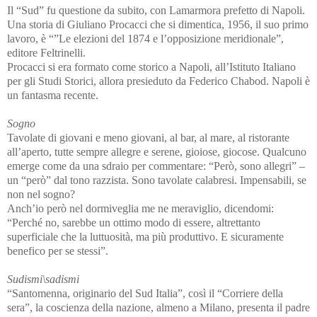
Il “Sud” fu questione da subito, con Lamarmora prefetto di Napoli.
Una storia di Giuliano Procacci che si dimentica, 1956, il suo primo
lavoro, è “”Le elezioni del 1874 e l’opposizione meridionale”,
editore Feltrinelli.
Procacci si era formato come storico a Napoli, all’Istituto Italiano
per gli Studi Storici, allora presieduto da Federico Chabod. Napoli è
un fantasma recente.
Sogno
Tavolate di giovani e meno giovani, al bar, al mare, al ristorante
all’aperto, tutte sempre allegre e serene, gioiose, giocose. Qualcuno
emerge come da una sdraio per commentare: “Però, sono allegri” –
un “però” dal tono razzista. Sono tavolate calabresi. Impensabili, se
non nel sogno?
Anch’io però nel dormiveglia me ne meraviglio, dicendomi:
“Perché no, sarebbe un ottimo modo di essere, altrettanto
superficiale che la luttuosità, ma più produttivo. E sicuramente
benefico per se stessi”.
Sudismi\sadismi
“Santomenna, originario del Sud Italia”, così il “Corriere della
sera”, la coscienza della nazione, almeno a Milano, presenta il padre