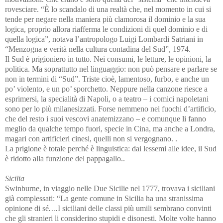
rovesciare. “È lo scandalo di una realtà che, nel momento in cui si
tende per negare nella maniera più clamorosa il dominio e la sua
logica, proprio allora riafferma le condizioni di quel dominio e di
quella logica”, notava l’antropologo Luigi Lombardi Satriani in
“Menzogna e verità nella cultura contadina del Sud”, 1974.
Il Sud è prigioniero in tutto. Nei consumi, le letture, le opinioni, la
politica. Ma soprattutto nel linguaggio: non può pensare e parlare se
non in termini di “Sud”. Triste cioè, lamentoso, furbo, e anche un
po’ violento, e un po’ sporchetto. Neppure nella canzone riesce a
esprimersi, la specialità di Napoli, o a teatro – i comici napoletani
sono per lo più milanesizzati. Forse nemmeno nei fuochi d’artificio,
che del resto i suoi vescovi anatemizzano – e comunque li fanno
meglio da qualche tempo fuori, specie in Cina, ma anche a Londra,
magari con artificieri cinesi, quelli non si vergognano. .
La prigione è totale perché è linguistica: dai lessemi alle idee, il Sud
è ridotto alla funzione del pappagallo..
Sicilia
Swinburne, in viaggio nelle Due Sicilie nel 1777, trovava i siciliani
già complessati: “La gente comune in Sicilia ha una stranissima
opinione di sé
….
I siciliani delle classi più umili sembrano convinti
che gli stranieri li considerino stupidi e disonesti. Molte volte hanno