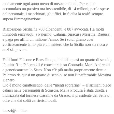
mediamente ogni anno meno di mezzo milione. Per cui ha
accumulato un passivo ora insostenibile, di 14 milioni, per le spese
del personale, i macchinari, gli uffici. In Sicilia la realtà sempre
supera l’immaginazione.
Riscossione Sicilia ha 700 dipendenti, e 887 avvocati. Ha molti
immobili semivuoti, a Palermo, Catania, Siracusa Messina, Ragusa,
e paga per affitti un milione l’anno. Se i soldi girano così
vorticosamente tanto più è un mistero che la Sicilia non sia ricca e
anzi sia povera.
Fatti fuori Falcone e Borsellino, quindi da quasi un quarto di secolo,
l’antimafia a Palermo si è concentrata su Contrada, Mori, Andreotti
e genericamente lo Stato. Non c’è più mafia propriamente detta a
Palermo da quasi un quarto di secolo, se non l’inafferrabile Messina
Denaro.
Ciò è molto caratteristico, delle “menti soprafine” – ai siciliani piace
calarsi nelle personaggi di Sciascia. Ma la Procura è stata diretta e
indirizzata dal torinese Caselli e da Grasso, il presidente del Senato,
oltre che dai soliti carrieristi locali.
leuzzi@antiit.eu