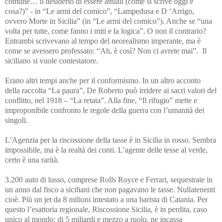
comune… il desiderio di essere attuali (come si scrive oggi e
cosa?)” - in “Le armi del comico”, “Lampedusa e D ‘Arrigo,
ovvero Morte in Sicilia” (in “Le armi del comico”). Anche se “una
volta per tutte, come fanno i miti e la logica”. O non il contrario?
Entrambi scrivevano al tempo del neorealismo imperante, ma è
come se avessero professato: “Ah, è così? Non ci avrete mai”. Il
siciliano si vuole contestatore.
Erano altri tempi anche per il conformismo. In un altro acconto
della raccolta “La paura”, De Roberto può irridere ai sacri valori del
conflitto, nel 1918 – “La retata”. Alla fine, “Il rifugio” mette e
improponibile confronto le regole della guerra con l’umanità dei
singoli.
L’Agenzia per la riscossione della tasse è in Sicilia in rosso. Sembra
impossibile, ma è la realtà dei conti. L’agente delle tesse al verde,
certo è una rarità.
3.200 auto di lusso, comprese Rolls Royce e Ferrari, sequestrate in
un anno dal fisco a siciliani che non pagavano le tasse. Nullatenenti
cioè. Più un jet da 8 milioni intestato a una barista di Catania. Per
questo l’esattoria regionale, Riscossione Sicilia, è in perdita, caso
unico al mondo: di 5 miliardi e mezzo a ruolo, ne incassa