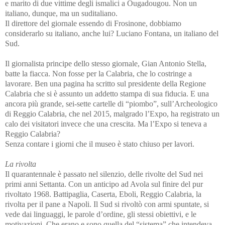
e marito di due vittime degli ismalici a Ougadougou. Non un
italiano, dunque, ma un suditaliano.
Il direttore del giornale essendo di Frosinone, dobbiamo
considerarlo su italiano, anche lui? Luciano Fontana, un italiano del
Sud.
Il giornalista principe dello stesso giornale, Gian Antonio Stella,
batte la fiacca. Non fosse per la Calabria, che lo costringe a
lavorare. Ben una pagina ha scritto sul presidente della Regione
Calabria che si è assunto un addetto stampa di sua fiducia. E una
ancora più grande, sei-sette cartelle di “piombo”, sull’Archeologico
di Reggio Calabria, che nel 2015, malgrado l’Expo, ha registrato un
calo dei visitatori invece che una crescita. Ma l’Expo si teneva a
Reggio Calabria?
Senza contare i giorni che il museo è stato chiuso per lavori.
La rivolta
Il quarantennale è passato nel silenzio, delle rivolte del Sud nei
primi anni Settanta. Con un anticipo ad Avola sul finire del pur
rivoltato 1968. Battipaglia, Caserta, Eboli, Reggio Calabria, la
rivolta per il pane a Napoli. Il Sud si rivoltò con armi spuntate, si
vede dai linguaggi, le parole d’ordine, gli stessi obiettivi, e le
motivazioni. Che erano e sono quella del “sistema” che intendeva