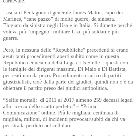
carnevale.
Lascia il Pentagono il generale James Mattis, capo dei
Marines, “cane pazzo” di molte guerre, da sinistra.
Elogiato da sinistra negli Usa e in Italia. Si dimette perché
voleva più “impegno” militare Usa, più soldati e più
guerre.
Però, in nessuna delle “Repubbliche” precedenti si erano
avuti tanti procedimenti aperti subito come in questa
Repubblica ennesima della Lega e i 5 Stelle – questi con
le famiglie dei dirigenti massimi, Di Maio e Di Battista,
per reati non da poco. Procedimenti a carico di partiti
giustizialisti, cioè dalla parte dei giudici, quindi non c’è da
obiettare il partito preso dei giudici antipolitica.
“Selfie mortali:
dl 2011 al 2017 almeno 259 decessi legati
alla ricerca dello scatto perfetto” – “Prima
Comunicazione” online. Più le migliaia, centinaia di
migliaia, milioni, di incidenti provocati\subiti da chi va
per strada perduto nel cellulare.