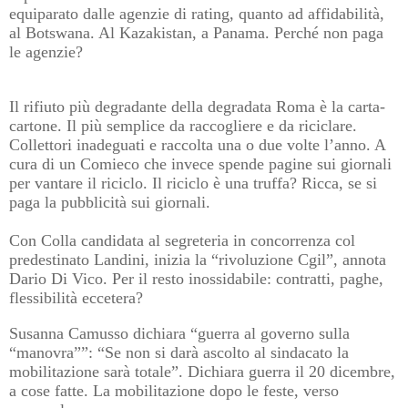
equiparato dalle agenzie di rating, quanto ad affidabilità,
al Botswana. Al Kazakistan, a Panama. Perché non paga
le agenzie?
Il rifiuto più degradante della degradata Roma è la carta-
cartone. Il più semplice da raccogliere e da riciclare.
Collettori inadeguati e raccolta una o due volte l’anno. A
cura di un Comieco che invece spende pagine sui giornali
per vantare il riciclo. Il riciclo è una truffa? Ricca, se si
paga la pubblicità sui giornali.
Con Colla candidata al segreteria in concorrenza col
predestinato Landini, inizia la “rivoluzione Cgil”, annota
Dario Di Vico. Per il resto inossidabile: contratti, paghe,
flessibilità eccetera?
Susanna Camusso dichiara “guerra al governo sulla
“manovra””: “Se non si darà ascolto al sindacato la
mobilitazione sarà totale”. Dichiara guerra il 20 dicembre,
a cose fatte. La mobilitazione dopo le feste, verso