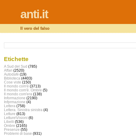
anti.it
Il vero del falso
Etichette
A Sud del Sud
(785)
Affari
(2520)
Autodafé
(19)
Biblioteca
(4403)
Cose viste
(150)
Il mondo com'è
(3713)
Il mondo com'è. Ombre
(5)
Il mondo com'era
(138)
Informazione
(2190)
Infprmazione
(4)
Lettera
(758)
Lettera. Sinistra sinistra
(4)
Letture
(813)
Letture\Visioni
(6)
Libelli
(536)
Ombre
(2165)
Presenze
(55)
Problemi di base
(931)