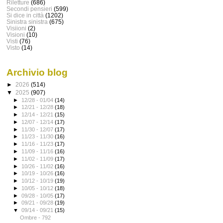
Riletture
(686)
Secondi pensieri
(599)
Si dice in città
(1202)
Sinistra sinistra
(675)
Visiioni
(2)
Visioni
(10)
Visti
(76)
Visto
(14)
Archivio blog
►
2026
(514)
▼
2025
(907)
►
12/28 - 01/04
(14)
►
12/21 - 12/28
(18)
►
12/14 - 12/21
(15)
►
12/07 - 12/14
(17)
►
11/30 - 12/07
(17)
►
11/23 - 11/30
(16)
►
11/16 - 11/23
(17)
►
11/09 - 11/16
(16)
►
11/02 - 11/09
(17)
►
10/26 - 11/02
(16)
►
10/19 - 10/26
(16)
►
10/12 - 10/19
(19)
►
10/05 - 10/12
(18)
►
09/28 - 10/05
(17)
►
09/21 - 09/28
(19)
▼
09/14 - 09/21
(15)
Ombre - 792