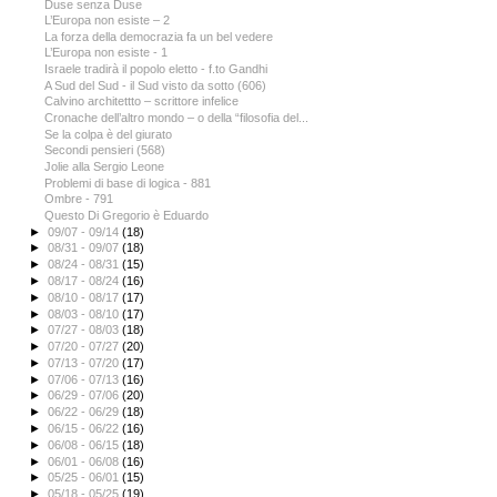
Duse senza Duse
L’Europa non esiste – 2
La forza della democrazia fa un bel vedere
L’Europa non esiste - 1
Israele tradirà il popolo eletto - f.to Gandhi
A Sud del Sud - il Sud visto da sotto (606)
Calvino architettto – scrittore infelice
Cronache dell’altro mondo – o della “filosofia del...
Se la colpa è del giurato
Secondi pensieri (568)
Jolie alla Sergio Leone
Problemi di base di logica - 881
Ombre - 791
Questo Di Gregorio è Eduardo
►
09/07 - 09/14
(18)
►
08/31 - 09/07
(18)
►
08/24 - 08/31
(15)
►
08/17 - 08/24
(16)
►
08/10 - 08/17
(17)
►
08/03 - 08/10
(17)
►
07/27 - 08/03
(18)
►
07/20 - 07/27
(20)
►
07/13 - 07/20
(17)
►
07/06 - 07/13
(16)
►
06/29 - 07/06
(20)
►
06/22 - 06/29
(18)
►
06/15 - 06/22
(16)
►
06/08 - 06/15
(18)
►
06/01 - 06/08
(16)
►
05/25 - 06/01
(15)
►
05/18 - 05/25
(19)