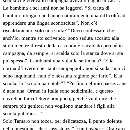
scuola che viveva in campagna aveva il bagno in casa”.
La bambina a sei anni non sa leggere? “Si tratta di
bambini bilingui che hanno naturalmente una difficoltà ad
apprendere una lingua sconosciuta”. Non c’è
riscaldamento, solo una stufa? “Devo confessare che
anch’io, mentre sto scrivendo, sono seduta accanto alla
stufa mentre il resto della casa non è riscaldato perché in
campagna, da sempre, si scalda solo la stanza dove si sta
più spesso”. Cambiarsi una volta la settimana? “È la
norma d’inverno per tanti campagnoli: non si suda, non ci
sono inquinanti, non c’è nessuna ragione per farlo”. E la
scuola, la “scuola parentale”? “Perfino nel mio paese… ne
è nata una. Ormai in Italia sono sedicimila, e questo
dovrebbe far riflettere non poco, perché vuol dire che
sempre più genitori non vogliono mandare i figli alla
scuola pubblica…”.
Solo Tamaro non tocca, per delicatezza, il punto dolente
della questione, che l'“assistenza” è un
business
. Ora caro,