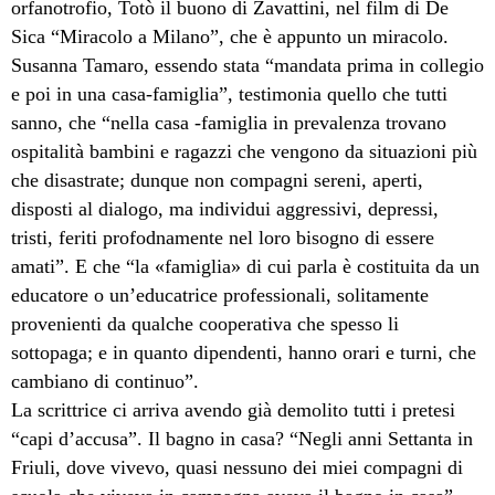
orfanotrofio, Totò il buono di Zavattini, nel film di De
Sica “Miracolo a Milano”, che è appunto un miracolo.
Susanna Tamaro, essendo stata “mandata prima in collegio
e poi in una casa-famiglia”, testimonia quello che tutti
sanno, che “nella casa -famiglia in prevalenza trovano
ospitalità bambini e ragazzi che vengono da situazioni più
che disastrate; dunque non compagni sereni, aperti,
disposti al dialogo, ma individui aggressivi, depressi,
tristi, feriti profodnamente nel loro bisogno di essere
amati”. E che “la «famiglia» di cui parla è costituita da un
educatore o un’educatrice professionali, solitamente
provenienti da qualche cooperativa che spesso li
sottopaga; e in quanto dipendenti, hanno orari e turni, che
cambiano di continuo”.
La scrittrice ci arriva avendo già demolito tutti i pretesi
“capi d’accusa”. Il bagno in casa?
“Negli anni Settanta in
Friuli, dove vivevo, quasi nessuno dei miei compagni di