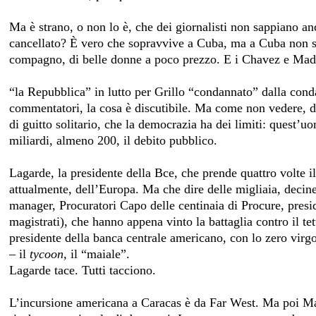
Ma è strano, o non lo è, che dei giornalisti non sappiano an
cancellato? È vero che sopravvive a Cuba, ma a Cuba non s
compagno, di belle donne a poco prezzo. E i Chavez e Mad
“la Repubblica” in lutto per Grillo “condannato” dalla cond
commentatori, la cosa è discutibile. Ma come non vedere, dal
di guitto solitario, che la democrazia ha dei limiti: quest’
miliardi, almeno 200, il debito pubblico.
Lagarde, la presidente della Bce, che prende quattro volte 
attualmente, dell’Europa. Ma che dire delle migliaia, decine d
manager, Procuratori Capo delle centinaia di Procure, preside
magistrati), che hanno appena vinto la battaglia contro il t
presidente della banca centrale americano, con lo zero virg
– il
tycoon,
il “maiale”.
Lagarde tace. Tutti tacciono.
L’incursione americana a Caracas è da Far West. Ma poi Mad