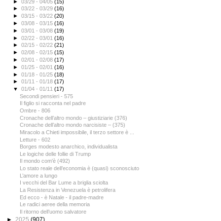
►
03/29 - 04/05
(15)
►
03/22 - 03/29
(16)
►
03/15 - 03/22
(20)
►
03/08 - 03/15
(16)
►
03/01 - 03/08
(19)
►
02/22 - 03/01
(16)
►
02/15 - 02/22
(21)
►
02/08 - 02/15
(15)
►
02/01 - 02/08
(17)
►
01/25 - 02/01
(16)
►
01/18 - 01/25
(18)
►
01/11 - 01/18
(17)
▼
01/04 - 01/11
(17)
Secondi pensieri - 575
Il figlio si racconta nel padre
Ombre - 806
Cronache dell’altro mondo – giustiziarie (376)
Cronache dell’altro mondo narcisiste – (375)
Miracolo a Chieti impossibile, il terzo settore è ...
Letture - 602
Borges modesto anarchico, individualista
Le logiche delle follie di Trump
Il mondo com'è (492)
Lo stato reale dell’economia è (quasi) sconosciuto
L’amore a lungo
I vecchi del Bar Lume a briglia sciolta
La Resistenza in Venezuela è petrolifera
Ed ecco - è Natale - il padre-madre
Le radici aeree della memoria
Il ritorno dell’uomo salvatore
►
2025
(907)