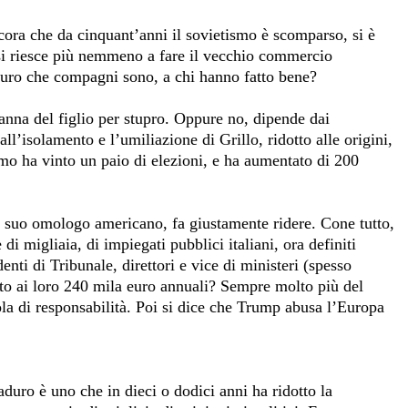
cora che da cinquant’anni il sovietismo è scomparso, si è
i riesce più nemmeno a fare il vecchio commercio
uro che compagni sono, a chi hanno fatto bene?
anna del figlio per stupro. Oppure no, dipende dai
l’isolamento e l’umiliazione di Grillo, ridotto alle origini,
uomo ha vinto un paio di elezioni, e ha aumentato di 200
il suo omologo americano, fa giustamente ridere. Cone tutto,
i migliaia, di impiegati pubblici italiani, ora definiti
nti di Tribunale, direttori e vice di ministeri (spesso
etto ai loro 240 mila euro annuali? Sempre molto più del
ola di responsabilità. Poi si dice che Trump abusa l’Europa
uro è uno che in dieci o dodici anni ha ridotto la