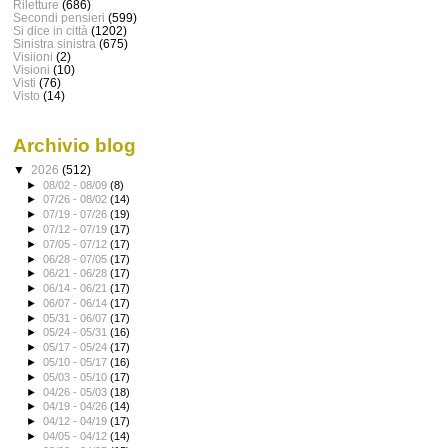
Riletture
(686)
Secondi pensieri
(599)
Si dice in città
(1202)
Sinistra sinistra
(675)
Visiioni
(2)
Visioni
(10)
Visti
(76)
Visto
(14)
Archivio blog
▼
2026
(512)
►
08/02 - 08/09
(8)
►
07/26 - 08/02
(14)
►
07/19 - 07/26
(19)
►
07/12 - 07/19
(17)
►
07/05 - 07/12
(17)
►
06/28 - 07/05
(17)
►
06/21 - 06/28
(17)
►
06/14 - 06/21
(17)
►
06/07 - 06/14
(17)
►
05/31 - 06/07
(17)
►
05/24 - 05/31
(16)
►
05/17 - 05/24
(17)
►
05/10 - 05/17
(16)
►
05/03 - 05/10
(17)
►
04/26 - 05/03
(18)
►
04/19 - 04/26
(14)
►
04/12 - 04/19
(17)
►
04/05 - 04/12
(14)