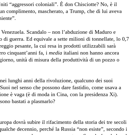
niti “aggressori coloniali”. È don Chisciotte? No, è il
e un complimento, mascherato, a Trump, che di lui aveva
niente”.
dal Venezuela. Scandalo – non l’abduzione di Maduro e
 di guerra. Ed equivale a sette milioni di tonnellate, lo 0,7
ggio pesante, la cui resa in prodotti utilizzabili sarà
ero cinquant’anni fa, i
media
italiani non hanno ancora
e\giorno, unità di misura della produttività di un pozzo o
nei lunghi anni della rivoluzione, qualcuno dei suoi
ti. Suoi nel senso che possono dare fastidio, come usava a
zione è vaga (è di moda in Cina, con la presidenza Xi).
 sono bastati a plasmarlo?
opa dovrà subire il rifacimento della storia dei tre secoli
 qualche decennio, perché la Russia “non esiste”, secondo i