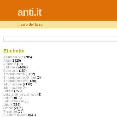
anti.it
Il vero del falso
Etichette
A Sud del Sud
(785)
Affari
(2520)
Autodafé
(19)
Biblioteca
(4402)
Cose viste
(150)
Il mondo com'è
(3712)
Il mondo com'è. Ombre
(5)
Il mondo com'era
(138)
Informazione
(2190)
Infprmazione
(4)
Lettera
(758)
Lettera. Sinistra sinistra
(4)
Letture
(813)
Letture\Visioni
(6)
Libelli
(536)
Ombre
(2165)
Presenze
(55)
Problemi di base
(931)