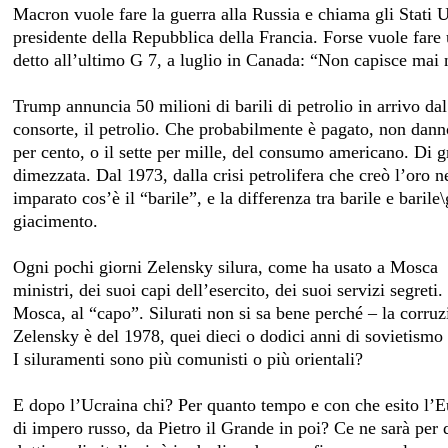
Macron vuole fare la guerra alla Russia e chiama gli Stati U
presidente della Repubblica della Francia. Forse vuole far
detto all’ultimo G 7, a luglio in Canada: “Non capisce mai 
Trump annuncia 50 milioni di barili di petrolio in arrivo 
consorte, il petrolio. Che probabilmente è pagato, non danno
per cento, o il sette per mille, del consumo americano. Di gre
dimezzata. Dal 1973, dalla crisi petrolifera che creò l’oro n
imparato cos’è il “barile”, e la differenza tra barile e baril
giacimento.
Ogni pochi giorni Zelensky silura, come ha usato a Mosca
ministri, dei suoi capi dell’esercito, dei suoi servizi segre
Mosca, al “capo”. Silurati non si sa bene perché – la corru
Zelensky è del 1978, quei dieci o dodici anni di sovietismo
I siluramenti sono più comunisti o più orientali?
E dopo l’Ucraina chi? Per quanto tempo e con che esito l’Eur
di impero russo, da Pietro il Grande in poi? Ce ne sarà per