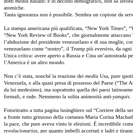
dotti
media
italiani: è in declino demografico, non sa lavor
atomiche.
Tanta ignoranza non è possibile. Sembra un copione da servi
La stampa americana più qualificata, “New York Times”, “
“New York Review of Books”, che giornalmente attaccano Tr
l’abduzione del presidente venezuelano e di sua moglie, con 
venezuelano come “nostro”, il Trump più eversivo, da ogni pu
Unica critica: avere aperto a Russia e Cina un’autostrada p
l’America è un altro mondo.
Non c’è stata, nonché la reazione dei
media
Usa, pure quoti
Venezuela, e alla quasi presa di possesso del Paese (“The Atla
da lui medesimo), ma soprattutto quella dei paesi latinoamer
formali, e rade. Nemmeno la solita animosità anti-
yanquis.
Fotoritratto a tutta pagina lusinghiero sul “Corriere della 
a fronte tutto grinzoso della coetanea Maria Corina Machado
la pace, che pure aveva vinto le elezioni. È incredibile come
revolucionarios
, per quanto imbelli accertati e ladri e tirann