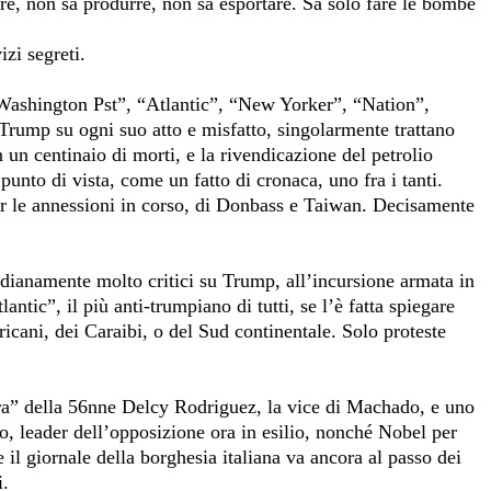
are, non sa produrre, non sa esportare. Sa solo fare le bombe
zi segreti.
Washington Pst”, “Atlantic”, “New Yorker”, “Nation”,
ump su ogni suo atto e misfatto, singolarmente trattano
un centinaio di morti, e la rivendicazione del petrolio
nto di vista, come un fatto di cronaca, uno fra i tanti.
er le annessioni in corso, di Donbass e Taiwan. Decisamente
dianamente molto critici su Trump, all’incursione armata in
ntic”, il più anti-trumpiano di tutti, se l’è fatta spiegare
icani, dei Caraibi, o del Sud continentale. Solo proteste
sera” della 56nne Delcy Rodriguez, la vice di Machado, e uno
, leader dell’opposizione ora in esilio, nonché Nobel per
 il giornale della borghesia italiana va ancora al passo dei
i.