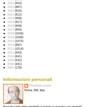
►
2024
(910)
►
2023
(887)
►
2022
(916)
►
2021
(912)
►
2020
(958)
►
2019
(917)
►
2018
(929)
►
2017
(954)
►
2016
(1026)
►
2015
(1049)
►
2014
(1075)
►
2013
(997)
►
2012
(1014)
►
2011
(833)
►
2010
(641)
►
2009
(532)
►
2008
(441)
►
2007
(178)
Informazioni personali
Giuseppe Leuzzi
Roma, RM, Italy
Passata l’età\ della medietà\ il mondo si guarda\ con serenità