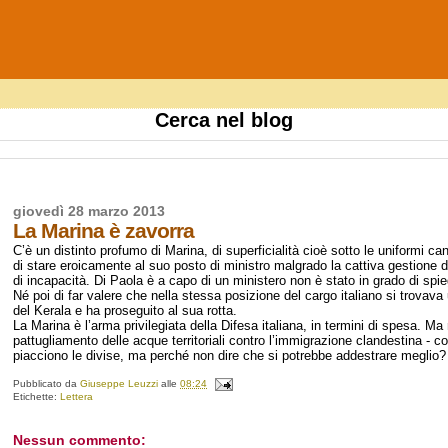
Cerca nel blog
giovedì 28 marzo 2013
La Marina è zavorra
C’è un distinto profumo di Marina, di superficialità cioè sotto le uniformi c
di stare eroicamente al suo posto di ministro malgrado la cattiva gestione de
di incapacità. Di Paola è a capo di un ministero non è stato in grado di spi
Né poi di far valere che nella stessa posizione del cargo italiano si trovava
del Kerala e ha proseguito al sua rotta.
La Marina è l’arma privilegiata della Difesa italiana, in termini di spesa. M
pattugliamento delle acque territoriali contro l’immigrazione clandestina - co
piacciono le divise, ma perché non dire che si potrebbe addestrare meglio
Pubblicato da
Giuseppe Leuzzi
alle
08:24
Etichette:
Lettera
Nessun commento: