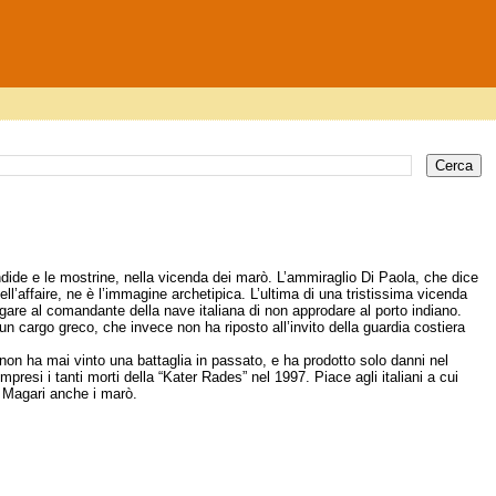
andide e le mostrine, nella vicenda dei marò. L’ammiraglio Di Paola, che dice
ll’affaire, ne è l’immagine archetipica. L’ultima di una tristissima vicenda
egare al comandante della nave italiana di non approdare al porto indiano.
 un cargo greco, che invece non ha riposto all’invito della guardia costiera
a non ha mai vinto una battaglia in passato, e ha prodotto solo danni nel
mpresi i tanti morti della “Kater Rades” nel 1997. Piace agli italiani a cui
? Magari anche i marò.