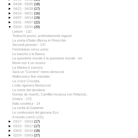
►
04/28 - 05/05
(18)
►
04/21 - 04/28
(17)
►
04/14 - 04/21
(16)
►
04/07 - 04/14
(19)
►
03/31 - 04/07
(22)
▼
03/24 - 03/31
(20)
Letture - 132
Tedeschi poveri, profondamente ingiusti
La storia d’Italia riflessa in Pinocchio
Secondi pensieri - 137
Femminista cerca uomo
Le banche e la Banca
La questione morale è la questione morale - tre
Monti non è un mostro
La Marina è zavorra
Sarà un “Corriere” meno democrat
Malinconico fine mandato
La croce Crocetta
L'odio rigenera Berlusconi
La morte del desiderio
Dumas de noantri, Camilleri incassa con l'infanzia...
Ombre - 170
Italia sovietica - 14
La verità di Gadamer
Le confessioni del giovane Eco
Il mondo com'è (131)
►
03/17 - 03/24
(17)
►
03/10 - 03/17
(17)
►
03/03 - 03/10
(18)
►
02/24 - 03/03
(27)