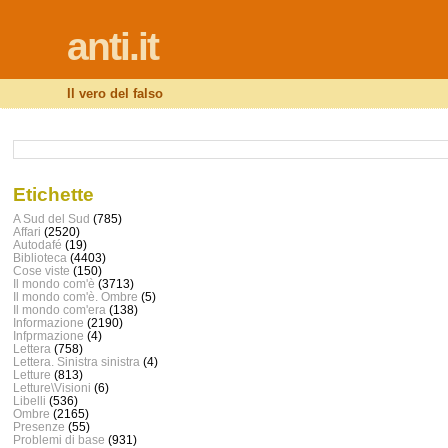
anti.it
Il vero del falso
Etichette
A Sud del Sud
(785)
Affari
(2520)
Autodafé
(19)
Biblioteca
(4403)
Cose viste
(150)
Il mondo com'è
(3713)
Il mondo com'è. Ombre
(5)
Il mondo com'era
(138)
Informazione
(2190)
Infprmazione
(4)
Lettera
(758)
Lettera. Sinistra sinistra
(4)
Letture
(813)
Letture\Visioni
(6)
Libelli
(536)
Ombre
(2165)
Presenze
(55)
Problemi di base
(931)