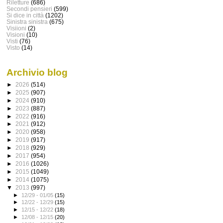
Riletture
(686)
Secondi pensieri
(599)
Si dice in città
(1202)
Sinistra sinistra
(675)
Visiioni
(2)
Visioni
(10)
Visti
(76)
Visto
(14)
Archivio blog
►
2026
(514)
►
2025
(907)
►
2024
(910)
►
2023
(887)
►
2022
(916)
►
2021
(912)
►
2020
(958)
►
2019
(917)
►
2018
(929)
►
2017
(954)
►
2016
(1026)
►
2015
(1049)
►
2014
(1075)
▼
2013
(997)
►
12/29 - 01/05
(15)
►
12/22 - 12/29
(15)
►
12/15 - 12/22
(18)
►
12/08 - 12/15
(20)