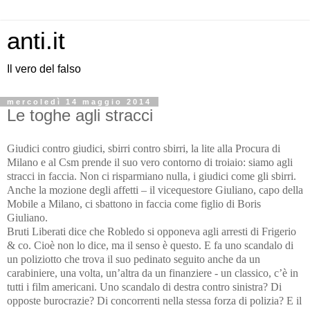
anti.it
Il vero del falso
mercoledì 14 maggio 2014
Le toghe agli stracci
Giudici contro giudici, sbirri contro sbirri, la lite alla Procura di
Milano e al Csm prende il suo vero contorno di troiaio: siamo agli
stracci in faccia. Non ci risparmiano nulla, i giudici come gli sbirri.
Anche la mozione degli affetti – il vicequestore Giuliano, capo della
Mobile a Milano, ci sbattono in faccia come figlio di Boris
Giuliano.
Bruti Liberati dice che Robledo si opponeva agli arresti di Frigerio
& co. Cioè non lo dice, ma il senso è questo. E fa uno scandalo di
un poliziotto che trova il suo pedinato seguito anche da un
carabiniere, una volta, un’altra da un finanziere - un classico, c’è in
tutti i film americani. Uno scandalo di destra contro sinistra? Di
opposte burocrazie? Di concorrenti nella stessa forza di polizia? E il