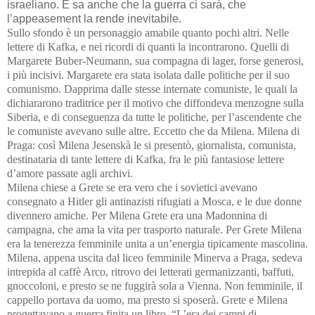
israeliano. E sa anche che la guerra ci sarà, che
l’appeasement la rende inevitabile.
Sullo sfondo è un personaggio amabile quanto pochi altri. Nelle
lettere di Kafka, e nei ricordi di quanti la incontrarono. Quelli di
Margarete Buber-Neumann, sua compagna di lager, forse generosi,
i più incisivi.
Margarete era stata isolata dalle politiche per il suo
comunismo. Dapprima dalle stesse internate comuniste, le quali la
dichiararono traditrice per il motivo che diffondeva menzogne sulla
Siberia, e di conseguenza da tutte le politiche, per l’ascendente che
le comuniste avevano sulle altre. Eccetto che da Milena. Milena di
Praga: così Milena Jesenskà le si presentò, giornalista, comunista,
destinataria di tante lettere di Kafka, fra le più fantasiose lettere
d’amore passate agli archivi.
Milena chiese a Grete se era vero che i sovietici avevano
consegnato a Hitler gli antinazisti rifugiati a Mosca, e le due donne
divennero amiche. Per Milena Grete era una Madonnina di
campagna, che ama la vita per trasporto naturale. Per Grete Milena
era la tenerezza femminile unita a un’energia tipicamente mascolina.
Milena, appena uscita dal liceo femminile Minerva a Praga, sedeva
intrepida al caffè Arco, ritrovo dei letterati germanizzanti, baffuti,
gnoccoloni, e presto se ne fuggirà sola a Vienna. Non femminile, il
cappello portava da uomo, ma presto si sposerà. Grete e Milena
progettavano a guerra finita un libro, “L’era dei campi di