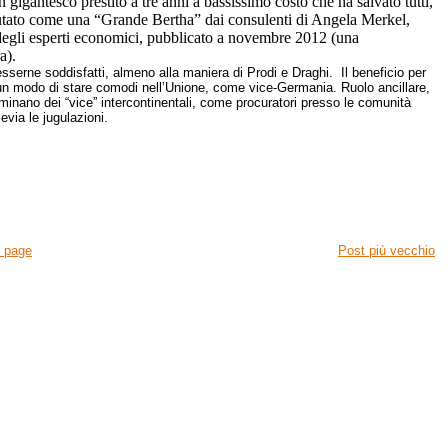
gigantesco prestito a tre anni a bassissimo costo che ha salvato tutti,
alutato come una “Grande Bertha” dai consulenti di Angela Merkel,
degli esperti economici, pubblicato a novembre 2012 (una
rra).
sserne soddisfatti, almeno alla maniera di Prodi e Draghi. Il beneficio per
è un modo di stare comodi nell’Unione, come vice-Germania. Ruolo ancillare,
ominano dei “vice” intercontinentali, come procuratori presso le comunità
evia le jugulazioni.
 page
Post più vecchio