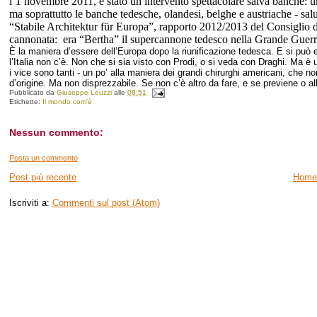
l’1 novembre 2011, è stato un intervento spettacolare salva banche: un 
ma soprattutto le banche tedesche, olandesi, belghe e austriache - s
“Stabile Architektur für Europa”, rapporto 2012/2013 del Consiglio 
cannonata: era “Bertha” il supercannone tedesco nella Grande Gue
È la maniera d’essere dell’Europa dopo la riunificazione tedesca. E si può e
l’Italia non c’è. Non che si sia visto con Prodi, o si veda con Draghi. Ma 
i vice sono tanti - un po’ alla maniera dei grandi chirurghi americani, che n
d’origine. Ma non disprezzabile. Se non c’è altro da fare, e se previene o all
Pubblicato da
Giuseppe Leuzzi
alle
08:51
Etichette:
Il mondo com'è
Nessun commento:
Posta un commento
Post più recente
Home
Iscriviti a:
Commenti sul post (Atom)