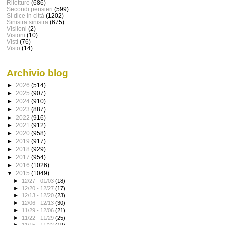
Riletture
(686)
Secondi pensieri
(599)
Si dice in città
(1202)
Sinistra sinistra
(675)
Visiioni
(2)
Visioni
(10)
Visti
(76)
Visto
(14)
Archivio blog
►
2026
(514)
►
2025
(907)
►
2024
(910)
►
2023
(887)
►
2022
(916)
►
2021
(912)
►
2020
(958)
►
2019
(917)
►
2018
(929)
►
2017
(954)
►
2016
(1026)
▼
2015
(1049)
►
12/27 - 01/03
(18)
►
12/20 - 12/27
(17)
►
12/13 - 12/20
(23)
►
12/06 - 12/13
(30)
►
11/29 - 12/06
(21)
►
11/22 - 11/29
(25)