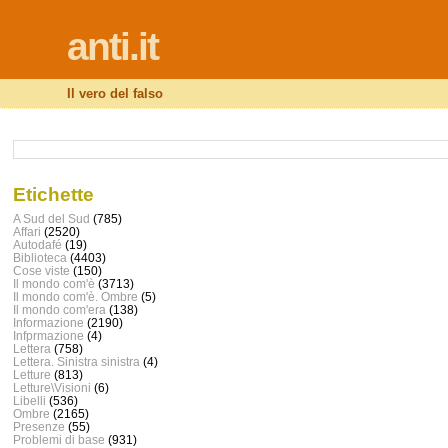
anti.it
Il vero del falso
Etichette
A Sud del Sud
(785)
Affari
(2520)
Autodafé
(19)
Biblioteca
(4403)
Cose viste
(150)
Il mondo com'è
(3713)
Il mondo com'è. Ombre
(5)
Il mondo com'era
(138)
Informazione
(2190)
Infprmazione
(4)
Lettera
(758)
Lettera. Sinistra sinistra
(4)
Letture
(813)
Letture\Visioni
(6)
Libelli
(536)
Ombre
(2165)
Presenze
(55)
Problemi di base
(931)