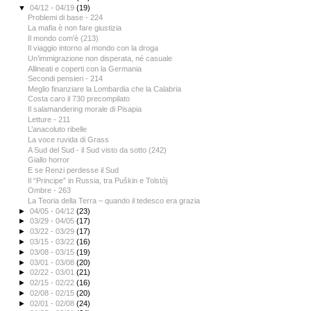
▼
04/12 - 04/19
(19)
Problemi di base - 224
La mafia è non fare giustizia
Il mondo com'è (213)
Il viaggio intorno al mondo con la droga
Un’immigrazione non disperata, né casuale
Allineati e coperti con la Germania
Secondi pensieri - 214
Meglio finanziare la Lombardia che la Calabria
Costa caro il 730 precompilato
Il salamandering morale di Pisapia
Letture - 211
L’anacoluto ribelle
La voce ruvida di Grass
A Sud del Sud - il Sud visto da sotto (242)
Giallo horror
E se Renzi perdesse il Sud
Il “Principe” in Russia, tra Puškin e Tolstòj
Ombre - 263
La Teoria della Terra – quando il tedesco era grazia
►
04/05 - 04/12
(23)
►
03/29 - 04/05
(17)
►
03/22 - 03/29
(17)
►
03/15 - 03/22
(16)
►
03/08 - 03/15
(19)
►
03/01 - 03/08
(20)
►
02/22 - 03/01
(21)
►
02/15 - 02/22
(16)
►
02/08 - 02/15
(20)
►
02/01 - 02/08
(24)