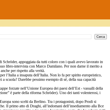
di Schr
ö
der, appoggiata da tutti coloro con i quali avevo lavorato in
l suo libro-intervista con Marco Damilano. Per non darne il merito a
che per rispetto alla verità.
r l’Italia a insaputa dell’Italia. Non lo fa per spirito europeistico,
zzi a scuola? Darebbe pessimo esempio di sé, della sua capacità
 tappe forzate nell’Unione Europea dei paesi dell’Est - vassalli della
ione” è parte della riforma Schr
ö
der). Uno dei tanti volenterosi, i
 Europa sono scelti da Berlino. Tra i protagonisti, dopo Prodi si
he. Il primo atto di Draghi, all’indomani dell’insediamento alla Bce