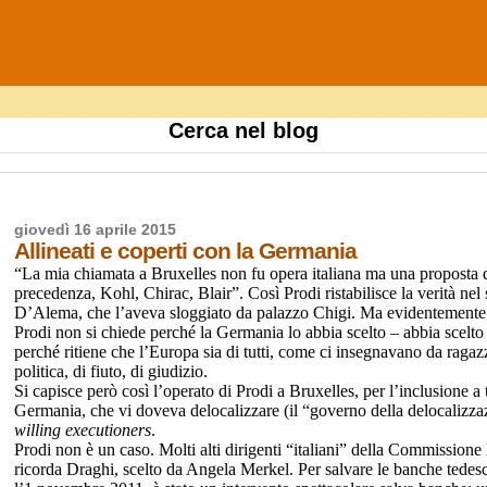
Cerca nel blog
giovedì 16 aprile 2015
Allineati e coperti con la Germania
“La mia chiamata a Bruxelles non fu opera italiana ma una proposta 
precedenza, Kohl, Chirac, Blair”. Così Prodi ristabilisce la verità ne
D’Alema, che l’aveva sloggiato da palazzo Chigi. Ma evidentemente an
Prodi non si chiede perché la Germania lo abbia scelto – abbia scelto pe
perché ritiene che l’Europa sia di tutti, come ci insegnavano da raga
politica, di fiuto, di giudizio.
Si capisce però così l’operato di Prodi a Bruxelles, per l’inclusione a
Germania, che vi doveva delocalizzare (il “governo della delocalizzaz
willing executioners
.
Prodi non è un caso. Molti alti dirigenti “italiani” della Commissione
ricorda Draghi, scelto da Angela Merkel. Per salvare le banche tedesc