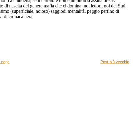
endono a chiudersi, se il narratore non è un buon scassinatore. A
o di nascita del genere mafia che ci domina, noi lettori, noi del Sud,
essimo (superficiale, noioso) saggiodi mentalità, peggio perfino di
ivi di cronaca nera.
 page
Post più vecchio