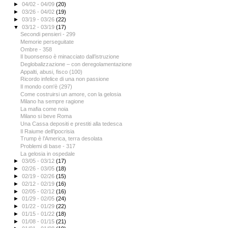
►
04/02 - 04/09
(20)
►
03/26 - 04/02
(19)
►
03/19 - 03/26
(22)
▼
03/12 - 03/19
(17)
Secondi pensieri - 299
Memorie perseguitate
Ombre - 358
Il buonsenso è minacciato dall’istruzione
Deglobalizzazione – con deregolamentazione
Appalti, abusi, fisco (100)
Ricordo infelice di una non passione
Il mondo com'è (297)
Come costruirsi un amore, con la gelosia
Milano ha sempre ragione
La mafia come noia
Milano si beve Roma
Una Cassa depositi e prestiti alla tedesca
Il Raiume dell’ipocrisia
Trump è l’America, terra desolata
Problemi di base - 317
La gelosia in ospedale
►
03/05 - 03/12
(17)
►
02/26 - 03/05
(18)
►
02/19 - 02/26
(15)
►
02/12 - 02/19
(16)
►
02/05 - 02/12
(16)
►
01/29 - 02/05
(24)
►
01/22 - 01/29
(22)
►
01/15 - 01/22
(18)
►
01/08 - 01/15
(21)