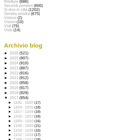
Riletture
(686)
Secondi pensieri
(600)
Si dice in città
(1202)
Sinistra sinistra
(675)
Visiioni
(2)
Visioni
(10)
Visti
(76)
Visto
(14)
Archivio blog
►
2026
(521)
►
2025
(907)
►
2024
(910)
►
2023
(887)
►
2022
(916)
►
2021
(912)
►
2020
(958)
►
2019
(917)
►
2018
(929)
▼
2017
(954)
►
12/31 - 01/07
(17)
►
12/24 - 12/31
(18)
►
12/17 - 12/24
(18)
►
12/10 - 12/17
(18)
►
12/03 - 12/10
(16)
►
11/26 - 12/03
(21)
►
11/19 - 11/26
(16)
►
11/12 - 11/19
(17)
►
11/05 - 11/12
(18)