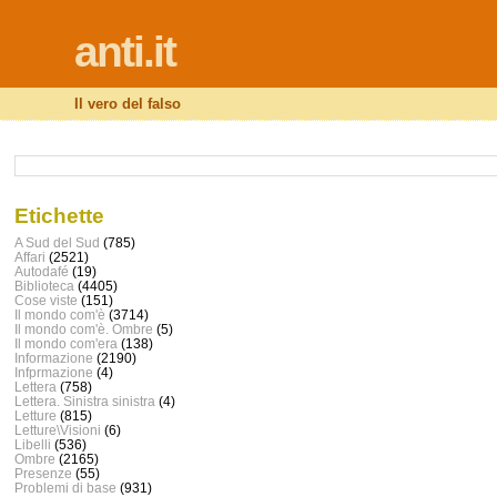
anti.it
Il vero del falso
Etichette
A Sud del Sud
(785)
Affari
(2521)
Autodafé
(19)
Biblioteca
(4405)
Cose viste
(151)
Il mondo com'è
(3714)
Il mondo com'è. Ombre
(5)
Il mondo com'era
(138)
Informazione
(2190)
Infprmazione
(4)
Lettera
(758)
Lettera. Sinistra sinistra
(4)
Letture
(815)
Letture\Visioni
(6)
Libelli
(536)
Ombre
(2165)
Presenze
(55)
Problemi di base
(931)