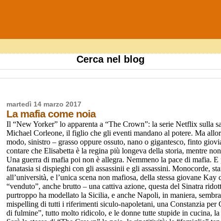
Cerca nel blog
martedì 14 marzo 2017
La mafia come noia
Il “New Yorker” lo apparenta a “The Crown”: la serie Netflix sulla sag
Michael Corleone, il figlio che gli eventi mandano al potere. Ma allor
modo, sinistro – grasso oppure ossuto, nano o gigantesco, finto giovi
contare che Elisabetta è la regina più longeva della storia, mentre non
Una guerra di mafia poi non è allegra. Nemmeno la pace di mafia. E pe
fanatasia si dispieghi con gli assassinii e gli assassini. Monocorde,
all’università, e l’unica scena non mafiosa, della stessa giovane Kay
“venduto”, anche brutto – una cattiva azione, questa del Sinatra ridot
purtroppo ha modellato la Sicilia, e anche Napoli, in maniera, sembra, in
mispelling di tutti i riferimenti siculo-napoletani, una Constanzia p
di fulmine”, tutto molto ridicolo, e le donne tutte stupide in cucina, 