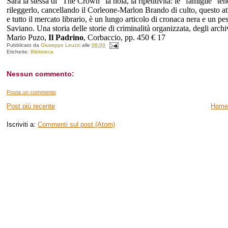
Sarà la stessa di “The Crown” la noia, la ripetitività: le “famiglie” t
rileggerlo, cancellando il Corleone-Marlon Brando di culto, questo att
e tutto il mercato librario, è un lungo articolo di cronaca nera e un p
Saviano. Una storia delle storie di criminalità organizzata, degli arch
Mario Puzo,
Il Padrino
, Corbaccio, pp. 450 € 17
Pubblicato da
Giuseppe Leuzzi
alle
08:00
Etichette:
Biblioteca
Nessun commento:
Posta un commento
Post più recente
Home
Iscriviti a:
Commenti sul post (Atom)