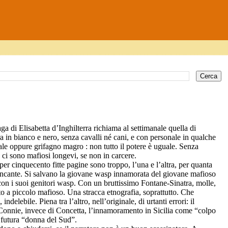
a di Elisabetta d’Inghilterra richiama al settimanale quella di
a in bianco e nero, senza cavalli né cani, e con personale in qualche
ale oppure grifagno magro : non tutto il potere è uguale. Senza
 ci sono mafiosi longevi, se non in carcere.
r cinquecento fitte pagine sono troppo, l’una e l’altra, per quanta
 stancante. Si salvano la giovane wasp innamorata del giovane mafioso
 con i suoi genitori wasp. Con un bruttissimo Fontane-Sinatra, molle,
to a piccolo mafioso. Una stracca etnografia, soprattutto. Che
delebile. Piena tra l’altro, nell’originale, di urtanti errori: il
er Connie, invece di Concetta, l’innamoramento in Sicilia come “colpo
la futura “donna del Sud”.