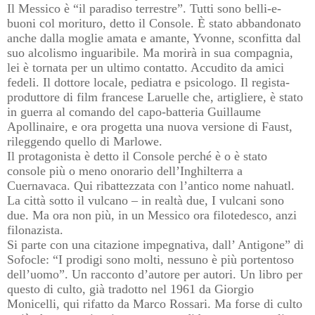
Il Messico è “il paradiso terrestre”. Tutti sono belli-e-
buoni col morituro, detto il Console. È stato abbandonato
anche dalla moglie amata e amante, Yvonne, sconfitta dal
suo alcolismo inguaribile. Ma morirà in sua compagnia,
lei è tornata per un ultimo contatto. Accudito da amici
fedeli. Il dottore locale, pediatra e psicologo. Il regista-
produttore di film francese Laruelle che, artigliere, è stato
in guerra al comando del capo-batteria Guillaume
Apollinaire, e ora progetta una nuova versione di Faust,
rileggendo quello di Marlowe.
Il protagonista è detto il Console perché è o è stato
console più o meno onorario dell’Inghilterra a
Cuernavaca. Qui ribattezzata con l’antico nome nahuatl.
La città sotto il vulcano – in realtà due, I vulcani sono
due. Ma ora non più, in un Messico ora filotedesco, anzi
filonazista.
Si parte con una citazione impegnativa, dall’ Antigone” di
Sofocle: “I prodigi sono molti, nessuno è più portentoso
dell’uomo”. Un racconto d’autore per autori. Un libro per
questo di culto, già tradotto nel 1961 da Giorgio
Monicelli, qui rifatto da Marco Rossari. Ma forse di culto