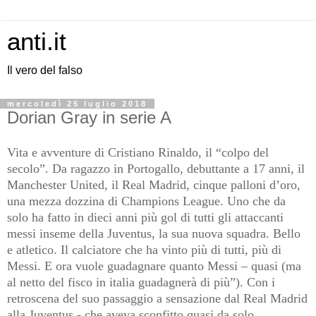
anti.it
Il vero del falso
mercoledì 25 luglio 2018
Dorian Gray in serie A
Vita e avventure di Cristiano Rinaldo, il “colpo del
secolo”. Da ragazzo in Portogallo, debuttante a 17 anni, il
Manchester United, il Real Madrid, cinque palloni d’oro,
una mezza dozzina di Champions League. Uno che da
solo ha fatto in dieci anni più gol di tutti gli attaccanti
messi inseme della Juventus, la sua nuova squadra. Bello
e atletico. Il calciatore che ha vinto più di tutti, più di
Messi. E ora vuole guadagnare quanto Messi – quasi (ma
al netto del fisco in italia guadagnerà di più”). Con i
retroscena del suo passaggio a sensazione dal Real Madrid
alla Juventus - che aveva sconfitto quasi da solo