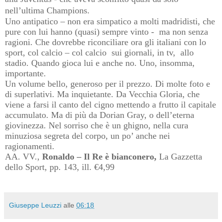
nell’ultima Champions.
Uno antipatico – non era simpatico a molti madridisti, che
pure con lui hanno (quasi) sempre vinto -
ma non senza
ragioni. Che dovrebbe riconciliare ora gli italiani con lo
sport, col calcio – col calcio
sui giornali, in tv,
allo
stadio. Quando gioca lui e anche no. Uno, insomma,
importante.
Un volume bello, generoso per il prezzo. Di molte foto e
di superlativi. Ma inquietante. Da Vecchia Gloria, che
viene a farsi il canto del cigno mettendo a frutto il capitale
accumulato. Ma di più da Dorian Gray, o dell’eterna
giovinezza. Nel sorriso che è un ghigno, nella cura
minuziosa segreta del corpo, un po’ anche nei
ragionamenti.
AA. VV.,
Ronaldo – Il Re è bianconero,
La Gazzetta
dello Sport, pp. 143, ill. €4,99
Giuseppe Leuzzi
alle
06:18