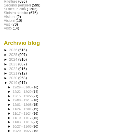
Riletture
(686)
Secondi pensieri
(599)
Si dice in città
(1202)
Sinistra sinistra
(675)
Visiioni
(2)
Visioni
(10)
Visti
(76)
Visto
(14)
Archivio blog
►
2026
(516)
►
2025
(907)
►
2024
(910)
►
2023
(887)
►
2022
(916)
►
2021
(912)
►
2020
(958)
▼
2019
(917)
►
12/29 - 01/05
(16)
►
12/22 - 12/29
(14)
►
12/15 - 12/22
(21)
►
12/08 - 12/15
(18)
►
12/01 - 12/08
(15)
►
11/24 - 12/01
(19)
►
11/17 - 11/24
(16)
►
11/10 - 11/17
(15)
►
11/03 - 11/10
(21)
►
10/27 - 11/03
(20)
►
10/20 - 10/27
(10)