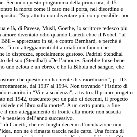
ne. Secondo questo programma della prima ora, il 15
ontro la morte come il caso me li porta, nel disordine e
roposito: “Soprattutto non diventare più comprensibile, non
ua e là, di Pavese, Musil, Goethe, lo scrittore tedesco più
 amore diventato odio quando Canetti ebbe il Nobel, “al
 Böll – apprezzato in sé, e contro Bernhard, e perché è
s, “i cui atteggiamenti dittatoriali non fanno che
che lo disprezza, specialmente gustoso. Padrini Stendhal
sto del suo (Stendhal) «De l’amour». Sarebbe forse bene
no uno zelota e un ebreo, e ho la Bibbia nel sangue, che
ostrare che questo non ha niente di straordinario”, p. 113.
terrottamente, dal 1937 al 1994. Non trovando “l’istinto di
do esaurito in “Vite a scadenza”, a teatro. Il primo progetto
ato nel 1942, trascurato per un paio di decenni, il progetto
risiede nel libro sulla morte”. A un certo punto, a fine
 il mio atteggiamento di fronte alla morte non suscita
 è pensiero dell’anno successivo.
 di Canetti, che nei lunghi decenni d’incubazione non
dea, non ne è rimasta traccia nelle carte. Una forma di