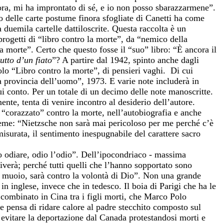
lora, mi ha improntato di sé, e io non posso sbarazzarmene”.
o delle carte postume finora sfogliate di Canetti ha come
a duemila cartelle dattiloscrite. Questa raccolta è un
 progetti di “libro contro la morte”, da “nemico della
 morte”. Certo che questo fosse il “suo” libro: “È ancora il
tutto d’un fiato
”? A partire dal 1942, spinto anche dagli
olo “Libro contro la morte”, di pensieri vaghi.
Di cui
La provincia dell’uomo”, 1973. E varie note includerà in
qui conto. Per un totale di un decimo delle note manoscritte.
ente, tenta di venire incontro al desiderio dell’autore.
e “corazzato” contro la morte, nell’autobiografia e anche
teme: “Nietzsche non sarà mai pericoloso per me perché c’è
misurata, il sentimento inespugnabile del carattere sacro
o odiare, odio l’odio”. Dell’ipocondriaco - massima
verà; perché tutti quelli che l’hanno sopportato sono
 muoio, sarà contro la volontà di Dio”. Non una grande
in inglese, invece che in tedesco. Il boia di Parigi che ha le
 combinato in Cina tra i figli morti, che Marco Polo
he pensa di ridare calore al padre stecchito composto sul
 evitare la deportazione dal Canada protestandosi morti e