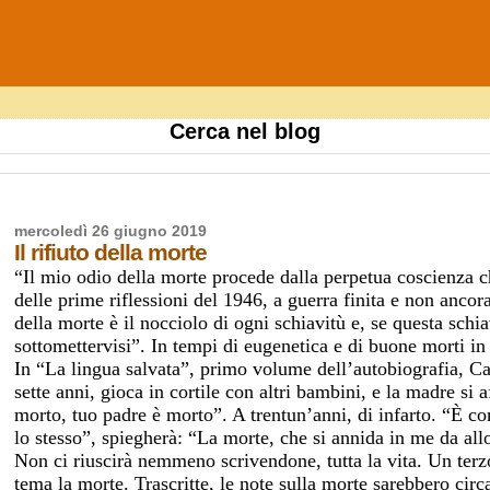
Cerca nel blog
mercoledì 26 giugno 2019
Il rifiuto della morte
“Il mio odio della morte procede dalla perpetua coscienza c
delle prime riflessioni del 1946, a guerra finita e non anco
della morte è il nocciolo di ogni schiavitù e, se questa schi
sottomettervisi”. In tempi di eugenetica e di buone morti i
In “La lingua salvata”, primo volume dell’autobiografia, Ca
sette anni, gioca in cortile con altri bambini, e la madre si 
morto, tuo padre è morto”. A trentun’anni, di infarto. “È c
lo stesso”, spiegherà: “La morte, che si annida in me da al
Non ci riuscirà nemmeno scrivendone, tutta la vita. Un terz
tema la morte. Trascritte, le note sulla morte sarebbero circa