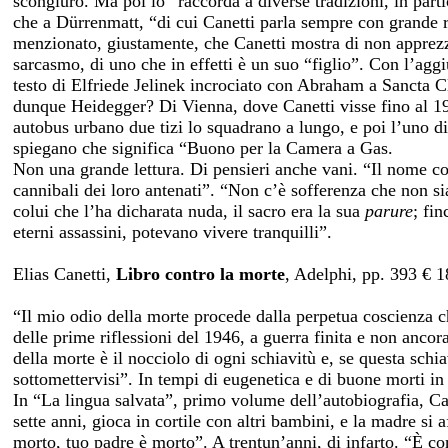
scongiuro. Ma poi lo “raccorda a diverse tradizioni, in part
che a Dürrenmatt, “di cui Canetti parla sempre con grande r
menzionato, giustamente, che Canetti mostra di non apprezz
sarcasmo, di uno che in effetti è un suo “figlio”. Con l’agg
testo di Elfriede Jelinek incrociato con Abraham a Sancta 
dunque Heidegger? Di Vienna, dove Canetti visse fino al 19
autobus urbano due tizi lo squadrano a lungo, e poi l’uno d
spiegano che significa “Buono per la Camera a Gas.
Non una grande lettura. Di pensieri anche vani. “Il nome co
cannibali dei loro antenati”. “Non c’è sofferenza che non si
colui che l’ha dicharata nuda, il sacro era la sua
parure
; fi
eterni assassini, potevano vivere tranquilli”.
Elias Canetti,
Libro contro la morte
, Adelphi, pp. 393 € 1
“Il mio odio della morte procede dalla perpetua coscienza c
delle prime riflessioni del 1946, a guerra finita e non anco
della morte è il nocciolo di ogni schiavitù e, se questa schi
sottomettervisi”. In tempi di eugenetica e di buone morti i
In “La lingua salvata”, primo volume dell’autobiografia, Ca
sette anni, gioca in cortile con altri bambini, e la madre si 
morto, tuo padre è morto”. A trentun’anni, di infarto. “È c