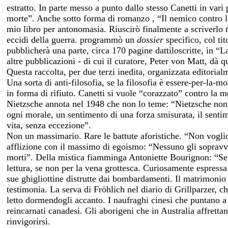
estratto. In parte messo a punto dallo stesso Canetti in vari
morte”. Anche sotto forma di romanzo , “Il nemico contro la
mio libro per antonomasia. Riuscirò finalmente a scriverlo
eccidi della guerra. programmò un
dossier
specifico, col ti
pubblicherà una parte, circa 170 pagine dattiloscritte, in “
altre pubblicazioni - di cui il curatore, Peter von Matt, dà 
Questa raccolta, per due terzi inedita, organizzata editorialm
Una sorta di anti-filosofia, se la filosofia è essere-per-la-
in forma di rifiuto. Canetti si vuole “corazzato” contro la 
Nietzsche annota nel 1948 che non lo teme: “Nietzsche non s
ogni morale, un sentimento di una forza smisurata, il sentim
vita, senza eccezione”.
Non un massimario. Rare le battute aforistiche. “Non vogli
afflizione con il massimo di egoismo: “Nessuno gli sopravvi
morti”. Della mistica fiamminga Antoniette Bourignon: “Se
lettura, se non per la vena grottesca. Curiosamente espressa 
sue ghigliottine distrutte dai bombardamenti. Il matrimonio
testimonia. La serva di Fröhlich nel diario di Grillparzer, c
letto dormendogli accanto. I naufraghi cinesi che puntano a
reincarnati canadesi. Gli aborigeni che in Australia affretta
rinvigorirsi.