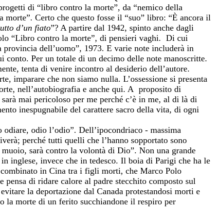
 progetti di “libro contro la morte”, da “nemico della
 morte”. Certo che questo fosse il “suo” libro: “È ancora il
tutto d’un fiato
”? A partire dal 1942, spinto anche dagli
tolo “Libro contro la morte”, di pensieri vaghi. Di cui
La provincia dell’uomo”, 1973. E varie note includerà in
qui conto. Per un totale di un decimo delle note manoscritte.
ente, tenta di venire incontro al desiderio dell’autore.
morte, imparare che non siamo nulla.
L’ossessione si presenta
morte, nell’autobiografia e anche qui. A proposito di
arà mai pericoloso per me perché c’è in me, al di là di
ento inespugnabile del carattere sacro della vita, di ogni
o odiare, odio l’odio”. Dell’ipocondriaco - massima
verà; perché tutti quelli che l’hanno sopportato sono
 muoio, sarà contro la volontà di Dio”. Non una grande
in inglese, invece che in tedesco. Il boia di Parigi che ha le
 combinato in Cina tra i figli morti, che Marco Polo
he pensa di ridare calore al padre stecchito composto sul
 evitare la deportazione dal Canada protestandosi morti e
no la morte di un ferito succhiandone il respiro per