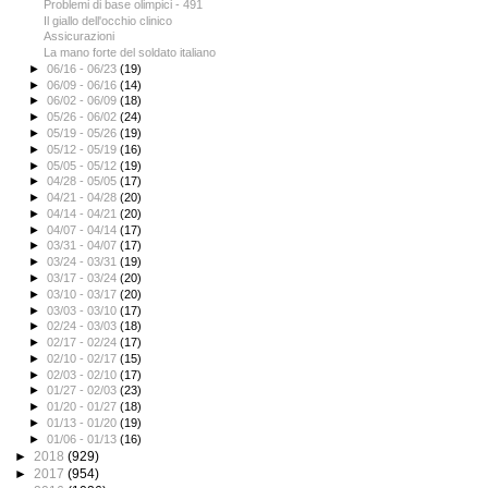
Problemi di base olimpici - 491
Il giallo dell'occhio clinico
Assicurazioni
La mano forte del soldato italiano
►
06/16 - 06/23
(19)
►
06/09 - 06/16
(14)
►
06/02 - 06/09
(18)
►
05/26 - 06/02
(24)
►
05/19 - 05/26
(19)
►
05/12 - 05/19
(16)
►
05/05 - 05/12
(19)
►
04/28 - 05/05
(17)
►
04/21 - 04/28
(20)
►
04/14 - 04/21
(20)
►
04/07 - 04/14
(17)
►
03/31 - 04/07
(17)
►
03/24 - 03/31
(19)
►
03/17 - 03/24
(20)
►
03/10 - 03/17
(20)
►
03/03 - 03/10
(17)
►
02/24 - 03/03
(18)
►
02/17 - 02/24
(17)
►
02/10 - 02/17
(15)
►
02/03 - 02/10
(17)
►
01/27 - 02/03
(23)
►
01/20 - 01/27
(18)
►
01/13 - 01/20
(19)
►
01/06 - 01/13
(16)
►
2018
(929)
►
2017
(954)