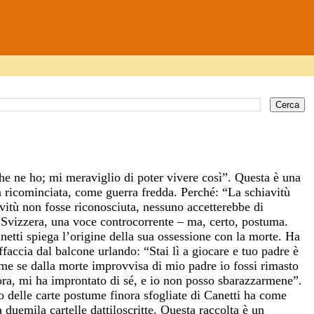
he ne ho; mi meraviglio di poter vivere così”. Questa è una
ra ricominciata, come guerra fredda. Perché: “La schiavitù
avitù non fosse riconosciuta, nessuno accetterebbe di
n Svizzera, una voce controcorrente – ma, certo, postuma.
netti spiega l’origine della sua ossessione con la morte. Ha
affaccia dal balcone urlando: “Stai lì a giocare e tuo padre è
ome se dalla morte improvvisa di mio padre io fossi rimasto
lora, mi ha improntato di sé, e io non posso sbarazzarmene”.
o delle carte postume finora sfogliate di Canetti ha come
 duemila cartelle dattiloscritte. Questa raccolta è un