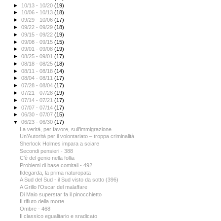
►
10/13 - 10/20
(19)
►
10/06 - 10/13
(18)
►
09/29 - 10/06
(17)
►
09/22 - 09/29
(18)
►
09/15 - 09/22
(19)
►
09/08 - 09/15
(15)
►
09/01 - 09/08
(19)
►
08/25 - 09/01
(17)
►
08/18 - 08/25
(18)
►
08/11 - 08/18
(14)
►
08/04 - 08/11
(17)
►
07/28 - 08/04
(17)
►
07/21 - 07/28
(19)
►
07/14 - 07/21
(17)
►
07/07 - 07/14
(17)
►
06/30 - 07/07
(15)
▼
06/23 - 06/30
(17)
La verità, per favore, sull’immigrazione
Un’Autorità per il volontariato – troppa criminalità
Sherlock Holmes impara a sciare
Secondi pensieri - 388
C’è del genio nella follia
Problemi di base comitali - 492
Ildegarda, la prima naturopata
A Sud del Sud - il Sud visto da sotto (396)
A Grillo l’Oscar del malaffare
Di Maio superstar fa il pinocchietto
Il rifiuto della morte
Ombre - 468
Il classico egualitario e sradicato