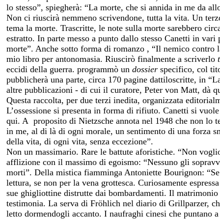
lo stesso”, spiegherà: “La morte, che si annida in me da al
Non ci riuscirà nemmeno scrivendone, tutta la vita. Un terz
tema la morte. Trascritte, le note sulla morte sarebbero circ
estratto. In parte messo a punto dallo stesso Canetti in vari
morte”. Anche sotto forma di romanzo , “Il nemico contro la
mio libro per antonomasia. Riuscirò finalmente a scriverlo
eccidi della guerra. programmò un
dossier
specifico, col tit
pubblicherà una parte, circa 170 pagine dattiloscritte, in “
altre pubblicazioni - di cui il curatore, Peter von Matt, dà 
Questa raccolta, per due terzi inedita, organizzata editorialm
L’ossessione si presenta in forma di rifiuto. Canetti si vuol
qui. A
proposito di Nietzsche annota nel 1948 che non lo 
in me, al di là di ogni morale, un sentimento di una forza s
della vita, di ogni vita, senza eccezione”.
Non un massimario. Rare le battute aforistiche. “Non vogli
afflizione con il massimo di egoismo: “Nessuno gli sopravvi
morti”. Della mistica fiamminga Antoniette Bourignon: “Se
lettura, se non per la vena grottesca. Curiosamente espressa 
sue ghigliottine distrutte dai bombardamenti. Il matrimonio
testimonia. La serva di Fröhlich nel diario di Grillparzer, c
letto dormendogli accanto. I naufraghi cinesi che puntano a