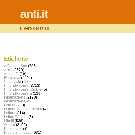
anti.it
Il vero del falso
Etichette
A Sud del Sud
(785)
Affari
(2520)
Autodafé
(19)
Biblioteca
(4404)
Cose viste
(150)
Il mondo com'è
(3713)
Il mondo com'è. Ombre
(5)
Il mondo com'era
(138)
Informazione
(2190)
Infprmazione
(4)
Lettera
(758)
Lettera. Sinistra sinistra
(4)
Letture
(814)
Letture\Visioni
(6)
Libelli
(536)
Ombre
(2165)
Presenze
(55)
Problemi di base
(931)