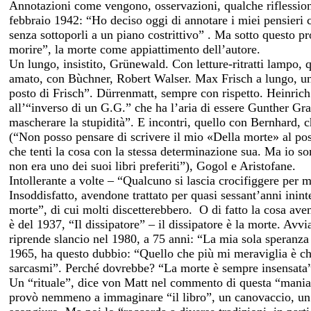
Annotazioni come vengono, osservazioni, qualche riflessio
febbraio 1942: “Ho deciso oggi di annotare i miei pensieri c
senza sottoporli a un piano costrittivo” . Ma sotto questo p
morire”, la morte come appiattimento dell’autore.
Un lungo, insistito, Grünewald. Con letture-ritratti lampo, q
amato, con Bùchner, Robert Walser. Max Frisch a lungo, un
posto di Frisch”. Dürrenmatt, sempre con rispetto. Heinrich
all’“inverso di un G.G.” che ha l’aria di essere Gunther Gras
mascherare la stupidità”. E incontri, quello con Bernhard, 
(“Non posso pensare di scrivere il mio «Della morte» al po
che tenti la cosa con la stessa determinazione sua. Ma io so
non era uno dei suoi libri preferiti”), Gogol e Aristofane.
Intollerante a volte – “Qualcuno si lascia crocifiggere per m
Insoddisfatto, avendone trattato per quasi sessant’anni inin
morte”, di cui molti discetterebbero. O di fatto la cosa aven
è del 1937, “Il dissipatore” – il dissipatore è la morte. Avvi
riprende slancio nel 1980, a 75 anni: “La mia sola speranza 
1965, ha questo dubbio: “Quello che più mi meraviglia è che
sarcasmi”. Perché dovrebbe? “La morte è sempre insensata”
Un “rituale”, dice von Matt nel commento di questa “mania”
provò nemmeno a immaginare “il libro”, un canovaccio, un’i