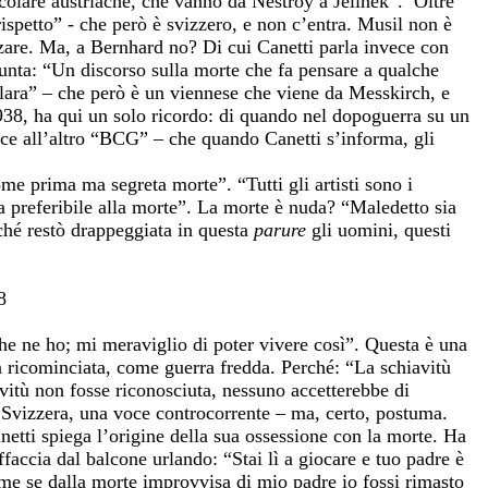
icolare austriache, che vanno da Nestroy a Jelinek”. Oltre
ispetto” - che però è svizzero, e non c’entra. Musil non è
are. Ma, a Bernhard no? Di cui Canetti parla invece con
iunta: “Un discorso sulla morte che fa pensare a qualche
Clara” – che però è un viennese che viene da Messkirch, e
38, ha qui un solo ricordo: di quando nel dopoguerra su un
ice all’altro “BCG” – che quando Canetti s’informa, gli
me prima ma segreta morte”. “Tutti gli artisti sono i
a preferibile alla morte”. La morte è nuda? “Maledetto sia
nché restò drappeggiata in questa
parure
gli uomini, questi
8
he ne ho; mi meraviglio di poter vivere così”. Questa è una
ra ricominciata, come guerra fredda. Perché: “La schiavitù
avitù non fosse riconosciuta, nessuno accetterebbe di
n Svizzera, una voce controcorrente – ma, certo, postuma.
netti spiega l’origine della sua ossessione con la morte. Ha
affaccia dal balcone urlando: “Stai lì a giocare e tuo padre è
ome se dalla morte improvvisa di mio padre io fossi rimasto