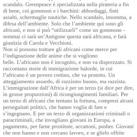
scandalo. Greenpeace è specializzata nella pirateria a fin
di bene, coi gommoni e i barchini: abbordaggi, finti
assalti, schermaglie nautiche. Nello scandalo, insomma, a
difesa dell’ambiente. Solo che l’ambiente qui sono gli
africani, e non si può “utilizzarli” come un gommone -
semmai ci sarà un’Antigone questa sarà africana, e farà
giustizia di Carola e Vecchioni.
Non si possono trattare gli africani come merce per
l’indignazione delle anime che si vogliono
belle.
L’africano non è incognito, e non va disprezzato. Si
raccontano storie di immigrazione balorde, in cui
l’africano è un povero cretino, che va protetto. Un
atteggiamento assurdo, di razzismo buono, ma razzista.
L’immigrazione dall’Africa è per un terzo (si dice per dire,
in grosse proporzioni) di ricongiungimenti familiari. Per
un terzo di africani che tentano la fortuna, compresi alcuni
perseguitati politici, che hanno voglia di fare e
s’ingegnano. E per un terzo di organizzazioni criminali o
paracriminali, che invogliano giovani in Europa, a
pagamento, per farne prostitute, accattoni, pusher. Giovani
che non hanno e non cercano lavoro, e se glielo offrite