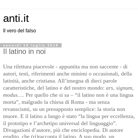
anti.it
Il vero del falso
venerdì 19 luglio 2019
Il latino in noi
Una rilettura piacevole - appuntita ma non saccente - di
autori, testi, riferimenti anche minimi o occasionali, della
latinità, anche cristiana. All’insegna di dieci parole
caratteristiche, del latino e del nostro mondo:
ars
,
signum
,
modus…
. Per quello che si sa – “il latino non è una lingua
morta”, malgrado la chiesa di Roma - ma senza
revanscismi, su un presupposto semplice: la storia non
muore. E il latino a lungo è stato “la lingua per eccellenza,
il prototipo e l’archetipo universal del linguaggio”.
Divagazioni d’autore, più che enciclopedia. Di autore
erudito, che (ri)racconta il latino. A suo modo, un