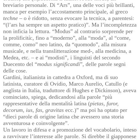
breviario personale. Di “Ars”, una delle voci più brillanti,
manca per esempio l’accostamento principale, al greco
techne
– o è ridotto, senza evocare la tecnica, a parentesi:
“(l’ars ha sempre un aspetto pratico)”. Ma l’incompletezza
non inficia la lettura. “Modus” al contrario sorprende per
la prolificità:, fino a “moderno”, alla “moda”, al “come,
comme, como” neo latino, da “quomodo”, alla misura
musicale, e nella translitterazione med-, alla medicina, a
Medea, etc. – e ai “modisti”, i linguisti del secondo
Duecento del “
modus significandi
”, delle parole segni
delle cose.
Gardini, italianista in cattedra a Oxford, ma di suo
latinista, curatore di Ovidio, Marco Aurelio, Catullo (e
anglista in Italia, traduttore di Hughes e Dickinson), aveva
cominciato, spiega, dedicandosi alla parole “più
rappresentative della mentalità latina (
pietas, furor,
decorum, ius, fas, gravitas
ecc.)” ma poi ha optato per
“dieci parole di origine latina che avessero una storia
avventurosa e coinvolgente”.
Un lavoro in difesa e a promozione del vocabolario, inteso
a ravvivare l’interesse alle parole. Si direbbe il giapponese