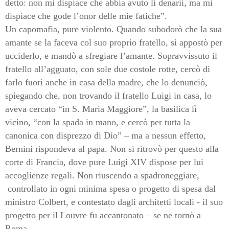
detto: non mi dispiace che abbia avuto li denarii, ma mi
dispiace che gode l’onor delle mie fatiche”.
Un capomafia, pure violento. Quando subodorò che la sua
amante se la faceva col suo proprio fratello, si appostò per
ucciderlo, e mandò a sfregiare l’amante. Sopravvissuto il
fratello all’agguato, con sole due costole rotte, cercò di
farlo fuori anche in casa della madre, che lo denunciò,
spiegando che, non trovando il fratello Luigi in casa, lo
aveva cercato “in S. Maria Maggiore”, la basilica lì
vicino, “con la spada in mano, e cercò per tutta la
canonica con disprezzo di Dio” – ma a nessun effetto,
Bernini rispondeva al papa. Non si ritrovò per questo alla
corte di Francia, dove pure Luigi XIV dispose per lui
accoglienze regali. Non riuscendo a spadroneggiare,
controllato in ogni minima spesa o progetto di spesa dal
ministro Colbert, e contestato dagli architetti locali - il suo
progetto per il Louvre fu accantonato – se ne tornò a
Roma.