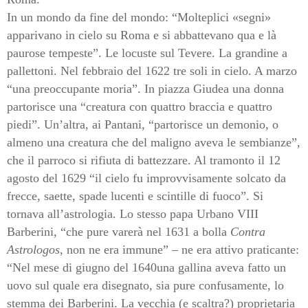
In un mondo da fine del mondo: “Molteplici «segni»
apparivano in cielo su Roma e si abbattevano qua e là
paurose tempeste”. Le locuste sul Tevere. La grandine a
pallettoni. Nel febbraio del 1622 tre soli in cielo. A marzo
“una preoccupante moria”. In piazza Giudea una donna
partorisce una “creatura con quattro braccia e quattro
piedi”. Un’altra, ai Pantani, “partorisce un demonio, o
almeno una creatura che del maligno aveva le sembianze”,
che il parroco si rifiuta di battezzare. Al tramonto il 12
agosto del 1629 “il cielo fu improvvisamente solcato da
frecce, saette, spade lucenti e scintille di fuoco”. Si
tornava all’astrologia. Lo stesso papa Urbano VIII
Barberini, “che pure varerà nel 1631 a bolla
Contra
Astrologos
, non ne era immune” – ne era attivo praticante:
“Nel mese di giugno del 1640una gallina aveva fatto un
uovo sul quale era disegnato, sia pure confusamente, lo
stemma dei Barberini. La vecchia (e scaltra?) proprietaria