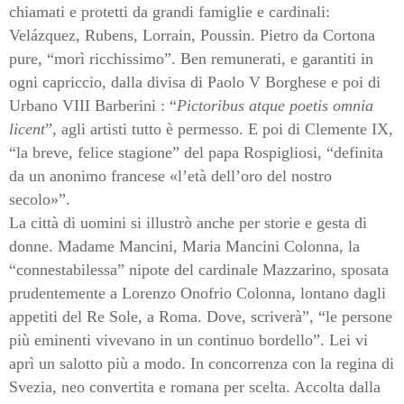
chiamati e protetti da grandi famiglie e cardinali:
Velázquez, Rubens, Lorrain, Poussin. Pietro da Cortona
pure, “morì ricchissimo”. Ben remunerati, e garantiti in
ogni capriccio, dalla divisa di Paolo V Borghese e poi di
Urbano VIII Barberini : “
Pictoribus atque poetis omnia
licent
”, agli artisti tutto è permesso. E poi di Clemente IX,
“la breve, felice stagione” del papa Rospigliosi, “definita
da un anonimo francese «l’età dell’oro del nostro
secolo»”.
La città di uomini si illustrò anche per storie e gesta di
donne. Madame Mancini, Maria Mancini Colonna, la
“connestabilessa” nipote del cardinale Mazzarino, sposata
prudentemente a Lorenzo Onofrio Colonna, lontano dagli
appetiti del Re Sole, a Roma. Dove, scriverà”, “le persone
più eminenti vivevano in un continuo bordello”. Lei vi
aprì un salotto più a modo. In concorrenza con la regina di
Svezia, neo convertita e romana per scelta. Accolta dalla