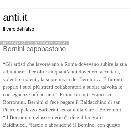
anti.it
Il vero del falso
mercoledì 19 gennaio 2022
Bernini capobastone
“Gli artisti che lavoravano a Roma dovevano subire la sua
«dittatura». Per oltre cinquant’anni dovettero accettare,
volenti o nolenti, la supremazia del Bernini…. E furono
proprio i suoi più stretti collaboratori a subire talvolta le
conseguenze più pesanti”. Primo fra tutti Francesco
Borromini. Bernini si fece pagare il Baldacchino di san
Pietro e palazzo Barberini senza nulla dare a Borromini –
“il Borromini deluso e deriso”, dice il biografo
Baldinucci, “lasciò e abbandonò il Bernino, con questo