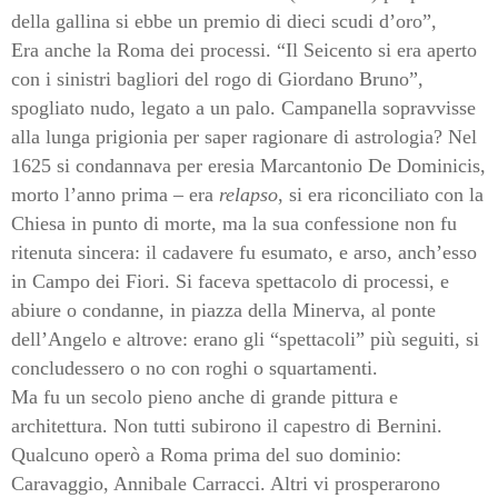
della gallina si ebbe un premio di dieci scudi d’oro”,
Era anche la Roma dei processi. “Il Seicento si era aperto
con i sinistri bagliori del rogo di Giordano Bruno”,
spogliato nudo, legato a un palo. Campanella sopravvisse
alla lunga prigionia per saper ragionare di astrologia? Nel
1625 si condannava per eresia Marcantonio De Dominicis,
morto l’anno prima – era
relapso
, si era riconciliato con la
Chiesa in punto di morte, ma la sua confessione non fu
ritenuta sincera: il cadavere fu esumato, e arso, anch’esso
in Campo dei Fiori. Si faceva spettacolo di processi, e
abiure o condanne, in piazza della Minerva, al ponte
dell’Angelo e altrove: erano gli “spettacoli” più seguiti, si
concludessero o no con roghi o squartamenti.
Ma fu un secolo pieno anche di grande pittura e
architettura. Non tutti subirono il capestro di Bernini.
Qualcuno operò a Roma prima del suo dominio:
Caravaggio, Annibale Carracci. Altri vi prosperarono