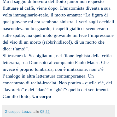
Ma il saggio di bravura del Boito junior non è questo
fluttuare al caffè, viene dopo. L’anatomista diventa a sua
volta immaginario-reale, il morto amante: “La figura di
quel giovane mi era sembrata sinistra. I vetri sugli occhiali
nascondevano lo sguardo, i capelli giallicci scendevano
sulle spalle; ma quel moto giovanile mi fece l’impressione
del viso di un morto (rabbrividisco!), di un morto che
dica: t’amo!”.
Si trascura la Scapigliatura, nel filone leghista della critica
letteraria, da Dionisotti al compianto Paolo Mauri. Che
invece è proprio lombarda, non è imitazione, non c’è
l’analogo in altra letteratura contemporanea. Un
concentrato di realtà-irrealtà. Non pratica - quella c’è, del
“lavorerio” e dei “dané” o “ghèi”: quella dei sentimenti.
Camillo Boito,
Un corpo
Giuseppe Leuzzi
alle
08:22