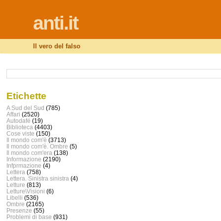
anti.it
Il vero del falso
Etichette
A Sud del Sud
(785)
Affari
(2520)
Autodafé
(19)
Biblioteca
(4403)
Cose viste
(150)
Il mondo com'è
(3713)
Il mondo com'è. Ombre
(5)
Il mondo com'era
(138)
Informazione
(2190)
Infprmazione
(4)
Lettera
(758)
Lettera. Sinistra sinistra
(4)
Letture
(813)
Letture\Visioni
(6)
Libelli
(536)
Ombre
(2165)
Presenze
(55)
Problemi di base
(931)