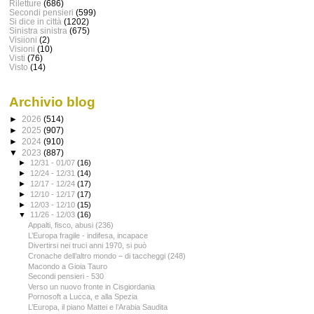
Riletture
(686)
Secondi pensieri
(599)
Si dice in città
(1202)
Sinistra sinistra
(675)
Visiioni
(2)
Visioni
(10)
Visti
(76)
Visto
(14)
Archivio blog
►
2026
(514)
►
2025
(907)
►
2024
(910)
▼
2023
(887)
►
12/31 - 01/07
(16)
►
12/24 - 12/31
(14)
►
12/17 - 12/24
(17)
►
12/10 - 12/17
(17)
►
12/03 - 12/10
(15)
▼
11/26 - 12/03
(16)
Appalti, fisco, abusi (236)
L’Europa fragile - indifesa, incapace
Divertirsi nei truci anni 1970, si può
Cronache dell’altro mondo – di taccheggi (248)
Macondo a Gioia Tauro
Secondi pensieri - 530
Verso un nuovo fronte in Cisgiordania
Pornosoft a Lucca, e alla Spezia
L’Europa, il piano Mattei e l’Arabia Saudita