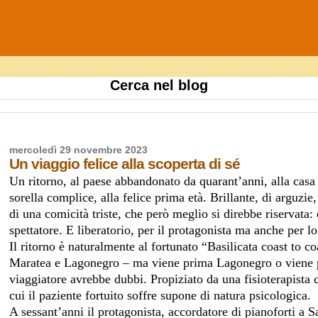
Cerca nel blog
mercoledì 29 novembre 2023
Un viaggio felice alla scoperta di sé
Un ritorno, al paese abbandonato da quarant’anni, alla casa
sorella complice, alla felice prima età. Brillante, di arguzie
di una comicità triste, che però meglio si direbbe riservata: 
spettatore. E liberatorio, per il protagonista ma anche per l
Il ritorno è naturalmente al fortunato “Basilicata coast to c
Maratea e Lagonegro – ma viene prima Lagonegro o viene p
viaggiatore avrebbe dubbi. Propiziato da una fisioterapista c
cui il paziente fortuito soffre supone di natura psicologica.
A sessant’anni il protagonista, accordatore di pianoforti a