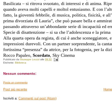
Basilicata – si ritrova svuotato, di interessi e di anima. R
quando aveva molti capelli e moltol entusiasmo. E con l’alte
fatto, la gioventù febbrile, di musica, politica, fisicità, e al
prima divorziata di Lauria”, che può pasare bella e ammirat
passando attraverso un’abbondante serie di incapacità ed err
Specie di disattenzione – si sa che l’adolescenza e la prima
Alla quarta opera da regista, di cui è anche sceneggiatore, 
impressioni durevoli. Con un partner sorprendente, la cant
fortissima “presenza” da attrice, per la fotogenia, per la diz
Rocco Papaleo,
Scordato
, Sky Cinema
Pubblicato da
Giuseppe Leuzzi
alle
09:32
Etichette:
Biblioteca
Nessun commento:
Posta un commento
Post più recente
Home
Iscriviti a:
Commenti sul post (Atom)