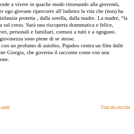
iprende a vivere in quache modo ritornando alla gioventù,
r ego giovane ripercorre all’indietro la vita che (non) ha
l’infanzia protetta , dalla sorella, dalla madre. La madre, “la
a sul corso. Sarà una riscoperta drammatica e felice,
ori, personali e familiari, comuni a tutti e a ognguno.
 giovinezza sono piene di se stesse.
e con un profumo di autobio, Papaleo centra un film dalle
ante Giorgia, che governa il racconto come con una
ione.
 page
Post più vecchio