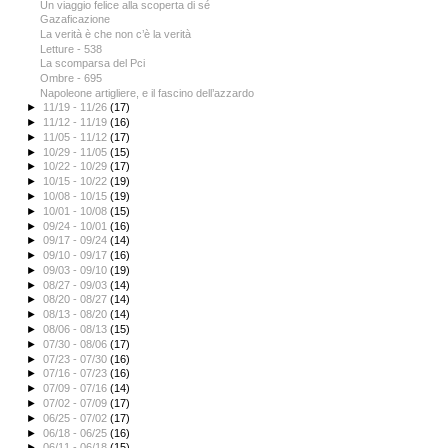
Un viaggio felice alla scoperta di sé
Gazaficazione
La verità è che non c’è la verità
Letture - 538
La scomparsa del Pci
Ombre - 695
Napoleone artigliere, e il fascino dell’azzardo
►
11/19 - 11/26
(17)
►
11/12 - 11/19
(16)
►
11/05 - 11/12
(17)
►
10/29 - 11/05
(15)
►
10/22 - 10/29
(17)
►
10/15 - 10/22
(19)
►
10/08 - 10/15
(19)
►
10/01 - 10/08
(15)
►
09/24 - 10/01
(16)
►
09/17 - 09/24
(14)
►
09/10 - 09/17
(16)
►
09/03 - 09/10
(19)
►
08/27 - 09/03
(14)
►
08/20 - 08/27
(14)
►
08/13 - 08/20
(14)
►
08/06 - 08/13
(15)
►
07/30 - 08/06
(17)
►
07/23 - 07/30
(16)
►
07/16 - 07/23
(16)
►
07/09 - 07/16
(14)
►
07/02 - 07/09
(17)
►
06/25 - 07/02
(17)
►
06/18 - 06/25
(16)
►
06/11 - 06/18
(15)