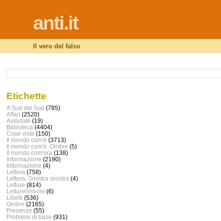
anti.it
Il vero del falso
Etichette
A Sud del Sud
(785)
Affari
(2520)
Autodafé
(19)
Biblioteca
(4404)
Cose viste
(150)
Il mondo com'è
(3713)
Il mondo com'è. Ombre
(5)
Il mondo com'era
(138)
Informazione
(2190)
Infprmazione
(4)
Lettera
(758)
Lettera. Sinistra sinistra
(4)
Letture
(814)
Letture\Visioni
(6)
Libelli
(536)
Ombre
(2165)
Presenze
(55)
Problemi di base
(931)