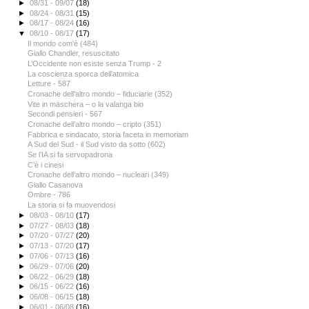
►
08/31 - 09/07
(18)
►
08/24 - 08/31
(15)
►
08/17 - 08/24
(16)
▼
08/10 - 08/17
(17)
Il mondo com'è (484)
Giallo Chandler, resuscitato
L’Occidente non esiste senza Trump - 2
La coscienza sporca dell’atomica
Letture - 587
Cronache dell’altro mondo – fiduciarie (352)
Vite in maschera – o la valanga bio
Secondi pensieri - 567
Cronache dell’altro mondo – cripto (351)
Fabbrica e sindacato, storia faceta in memoriam
A Sud del Sud - il Sud visto da sotto (602)
Se l’IA si fa servopadrona
C’è i cinesi
Cronache dell’altro mondo – nucleari (349)
Giallo Casanova
Ombre - 786
La storia si fa muovendosi
►
08/03 - 08/10
(17)
►
07/27 - 08/03
(18)
►
07/20 - 07/27
(20)
►
07/13 - 07/20
(17)
►
07/06 - 07/13
(16)
►
06/29 - 07/06
(20)
►
06/22 - 06/29
(18)
►
06/15 - 06/22
(16)
►
06/08 - 06/15
(18)
►
06/01 - 06/08
(16)