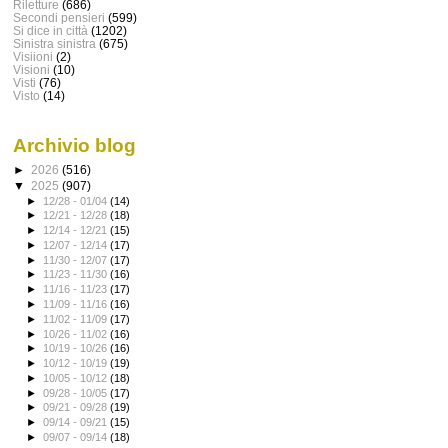
Riletture
(686)
Secondi pensieri
(599)
Si dice in città
(1202)
Sinistra sinistra
(675)
Visiioni
(2)
Visioni
(10)
Visti
(76)
Visto
(14)
Archivio blog
►
2026
(516)
▼
2025
(907)
►
12/28 - 01/04
(14)
►
12/21 - 12/28
(18)
►
12/14 - 12/21
(15)
►
12/07 - 12/14
(17)
►
11/30 - 12/07
(17)
►
11/23 - 11/30
(16)
►
11/16 - 11/23
(17)
►
11/09 - 11/16
(16)
►
11/02 - 11/09
(17)
►
10/26 - 11/02
(16)
►
10/19 - 10/26
(16)
►
10/12 - 10/19
(19)
►
10/05 - 10/12
(18)
►
09/28 - 10/05
(17)
►
09/21 - 09/28
(19)
►
09/14 - 09/21
(15)
►
09/07 - 09/14
(18)