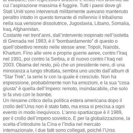
cui l’aspirazione massima è fuggire. Tutti i paesi dove gli
Stati Uniti sono intervenuti militarmente avevano mantenuto
peraltro intatto in questo tornante di millennio il tribalismo
nella sua versione dissolutrice, Jugoslavia, Libano, Somalia,
Iraq, Afghanistan.
Costante nei trent’anni, dall’intervento inopinato nell’isoletta
di Grenada nel 1983, è il “bombardamento” di questo o
quell’obiettivo remoto nelle stesse aree: Tripoli, Nairobi,
Khartum. Fino alle vere e proprie guerre aeree, contro l’Iraq
nel 1991, poi contro la Serbia, e di nuovo contro l’Iraq nel
2003. Obama del resto, più che un presidente nero, di una
minoranza a lungo sfruttata, sembra uno uscito dall’album di
“Star Trek”, la serie tv con la quale è cresciuto. Non ha
espressione, probabilmente non ha emozioni, e la sua “cosa
giusta” è quella dell’Impero: remoto, insindacabile, che solo
si fa vivo con le bombe.
Un riesame critico della politica estera americana dopo il
crollo dell’Urss non è stato fatto, ma essa si precisa a ogni
evento in modo inequivoco. L’anno spartiacque è il 1989,
per il crollo dell’impero sovietico. E per la globalizzazione, la
scelta d’introdurre la Cina e l’India nel mercato
internazionale. I due fatti sono collegati, poiché l’Urss