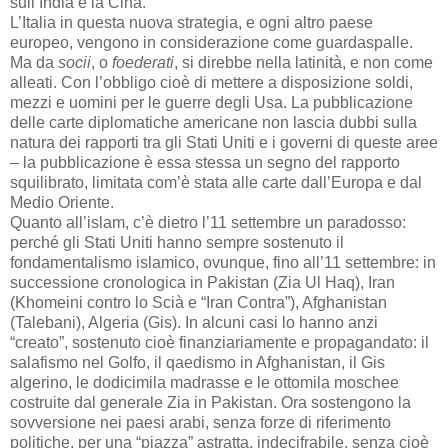
sull’India e la Cina.
L’Italia in questa nuova strategia, e ogni altro paese
europeo, vengono in considerazione come guardaspalle.
Ma da
socii
, o
foederati
, si direbbe nella latinità, e non come
alleati. Con l’obbligo cioè di mettere a disposizione soldi,
mezzi e uomini per le guerre degli Usa. La pubblicazione
delle carte diplomatiche americane non lascia dubbi sulla
natura dei rapporti tra gli Stati Uniti e i governi di queste aree
– la pubblicazione è essa stessa un segno del rapporto
squilibrato, limitata com’è stata alle carte dall’Europa e dal
Medio Oriente.
Quanto all’islam, c’è dietro l’11 settembre un paradosso:
perché gli Stati Uniti hanno sempre sostenuto il
fondamentalismo islamico, ovunque, fino all’11 settembre: in
successione cronologica in Pakistan (Zia Ul Haq), Iran
(Khomeini contro lo Scià e “Iran Contra”), Afghanistan
(Talebani), Algeria (Gis). In alcuni casi lo hanno anzi
“creato”, sostenuto cioè finanziariamente e propagandato: il
salafismo nel Golfo, il qaedismo in Afghanistan, il Gis
algerino, le dodicimila madrasse e le ottomila moschee
costruite dal generale Zia in Pakistan. Ora sostengono la
sovversione nei paesi arabi, senza forze di riferimento
politiche, per una “piazza” astratta, indecifrabile, senza cioè