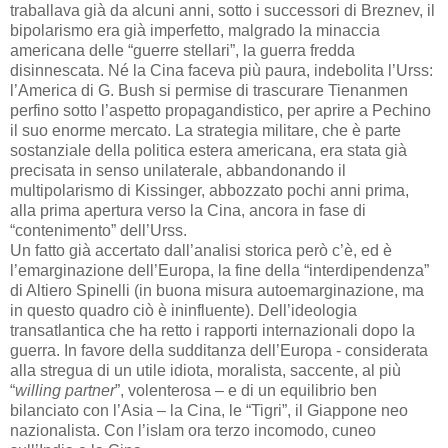
traballava già da alcuni anni, sotto i successori di Breznev, il
bipolarismo era già imperfetto, malgrado la minaccia
americana delle “guerre stellari”, la guerra fredda
disinnescata. Né la Cina faceva più paura, indebolita l’Urss:
l’America di G. Bush si permise di trascurare Tienanmen
perfino sotto l’aspetto propagandistico, per aprire a Pechino
il suo enorme mercato. La strategia militare, che è parte
sostanziale della politica estera americana, era stata già
precisata in senso unilaterale, abbandonando il
multipolarismo di Kissinger, abbozzato pochi anni prima,
alla prima apertura verso la Cina, ancora in fase di
“contenimento” dell’Urss.
Un fatto già accertato dall’analisi storica però c’è, ed è
l’emarginazione dell’Europa, la fine della “interdipendenza”
di Altiero Spinelli (in buona misura autoemarginazione, ma
in questo quadro ciò è ininfluente). Dell’ideologia
transatlantica che ha retto i rapporti internazionali dopo la
guerra. In favore della sudditanza dell’Europa - considerata
alla stregua di un utile idiota, moralista, saccente, al più
“
willing partner
”, volenterosa – e di un equilibrio ben
bilanciato con l’Asia – la Cina, le “Tigri”, il Giappone neo
nazionalista. Con l’islam ora terzo incomodo, cuneo