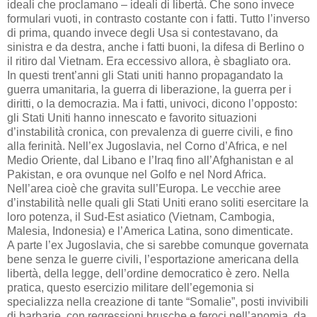
ideali che proclamano – ideali di libertà. Che sono invece
formulari vuoti, in contrasto costante con i fatti. Tutto l’inverso
di prima, quando invece degli Usa si contestavano, da
sinistra e da destra, anche i fatti buoni, la difesa di Berlino o
il ritiro dal Vietnam. Era eccessivo allora, è sbagliato ora.
In questi trent’anni gli Stati uniti hanno propagandato la
guerra umanitaria, la guerra di liberazione, la guerra per i
diritti, o la democrazia. Ma i fatti, univoci, dicono l’opposto:
gli Stati Uniti hanno innescato e favorito situazioni
d’instabilità cronica, con prevalenza di guerre civili, e fino
alla ferinità. Nell’ex Jugoslavia, nel Corno d’Africa, e nel
Medio Oriente, dal Libano e l’Iraq fino all’Afghanistan e al
Pakistan, e ora ovunque nel Golfo e nel Nord Africa.
Nell’area cioè che gravita sull’Europa. Le vecchie aree
d’instabilità nelle quali gli Stati Uniti erano soliti esercitare la
loro potenza, il Sud-Est asiatico (Vietnam, Cambogia,
Malesia, Indonesia) e l’America Latina, sono dimenticate.
A parte l’ex Jugoslavia, che si sarebbe comunque governata
bene senza le guerre civili, l’esportazione americana della
libertà, della legge, dell’ordine democratico è zero. Nella
pratica, questo esercizio militare dell’egemonia si
specializza nella creazione di tante “Somalie”, posti invivibili
di barbarie, con regressioni brusche e feroci nell’anomia, da