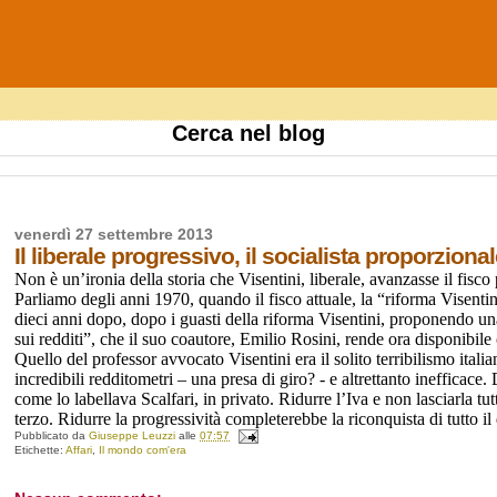
Cerca nel blog
venerdì 27 settembre 2013
Il liberale progressivo, il socialista proporziona
Non è un’ironia della storia che Visentini, liberale, avanzasse il fisco
Parliamo degli anni 1970, quando il fisco attuale, la “riforma Visent
dieci anni dopo, dopo i guasti della riforma Visentini, proponendo una
sui redditi”, che il suo coautore, Emilio Rosini, rende ora disponibile 
Quello del professor avvocato Visentini era il solito terribilismo itali
incredibili redditometri – una presa di giro? - e altrettanto inefficace
come lo labellava Scalfari, in privato.
Ridurre l’Iva e non lasciarla tu
terzo. Ridurre la progressività completerebbe la riconquista di tutto il
Pubblicato da
Giuseppe Leuzzi
alle
07:57
Etichette:
Affari
,
Il mondo com'era