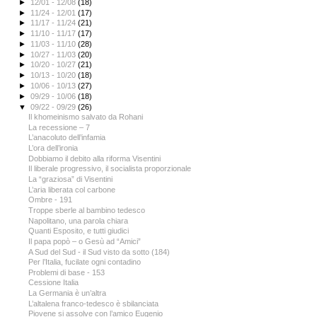
►
12/01 - 12/08
(18)
►
11/24 - 12/01
(17)
►
11/17 - 11/24
(21)
►
11/10 - 11/17
(17)
►
11/03 - 11/10
(28)
►
10/27 - 11/03
(20)
►
10/20 - 10/27
(21)
►
10/13 - 10/20
(18)
►
10/06 - 10/13
(27)
►
09/29 - 10/06
(18)
▼
09/22 - 09/29
(26)
Il khomeinismo salvato da Rohani
La recessione – 7
L’anacoluto dell’infamia
L’ora dell’ironia
Dobbiamo il debito alla riforma Visentini
Il liberale progressivo, il socialista proporzionale
La “graziosa” di Visentini
L’aria liberata col carbone
Ombre - 191
Troppe sberle al bambino tedesco
Napolitano, una parola chiara
Quanti Esposito, e tutti giudici
Il papa popò – o Gesù ad “Amici”
A Sud del Sud - il Sud visto da sotto (184)
Per l’Italia, fucilate ogni contadino
Problemi di base - 153
Cessione Italia
La Germania è un’altra
L’altalena franco-tedesco è sbilanciata
Piovene si assolve con l’amico Eugenio