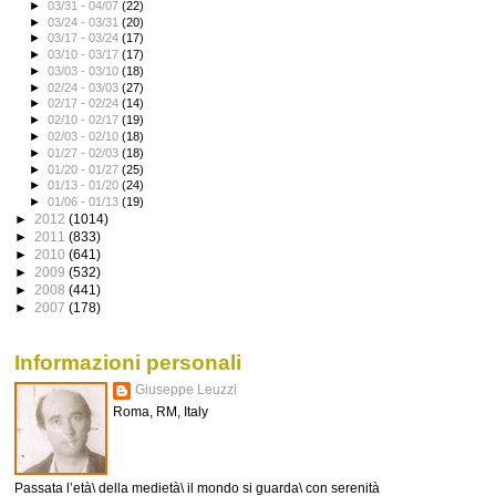
►
03/31 - 04/07
(22)
►
03/24 - 03/31
(20)
►
03/17 - 03/24
(17)
►
03/10 - 03/17
(17)
►
03/03 - 03/10
(18)
►
02/24 - 03/03
(27)
►
02/17 - 02/24
(14)
►
02/10 - 02/17
(19)
►
02/03 - 02/10
(18)
►
01/27 - 02/03
(18)
►
01/20 - 01/27
(25)
►
01/13 - 01/20
(24)
►
01/06 - 01/13
(19)
►
2012
(1014)
►
2011
(833)
►
2010
(641)
►
2009
(532)
►
2008
(441)
►
2007
(178)
Informazioni personali
Giuseppe Leuzzi
Roma, RM, Italy
Passata l’età\ della medietà\ il mondo si guarda\ con serenità