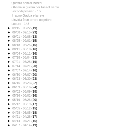
Quattro anni di Merkel
Obama in guerra per l’assolutismo
Secondi pensieri - 150
Il ragno Gadda e la rete
L’invidia è un errore cognitivo
Letture - 148
►
09/15 - 09/22
(19)
►
09/08 - 09/15
(23)
►
09/01 - 09/08
(13)
►
08/25 - 09/01
(15)
►
08/18 - 08/25
(15)
►
08/11 - 08/18
(16)
►
08/04 - 08/11
(16)
►
07/28 - 08/04
(23)
►
07/21 - 07/28
(19)
►
07/14 - 07/21
(20)
►
07/07 - 07/14
(16)
►
06/30 - 07/07
(20)
►
06/23 - 06/30
(23)
►
06/16 - 06/23
(22)
►
06/09 - 06/16
(24)
►
06/02 - 06/09
(18)
►
05/26 - 06/02
(16)
►
05/19 - 05/26
(20)
►
05/12 - 05/19
(17)
►
05/05 - 05/12
(15)
►
04/28 - 05/05
(18)
►
04/21 - 04/28
(17)
►
04/14 - 04/21
(16)
►
04/07 - 04/14
(19)