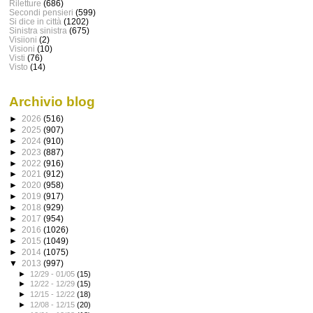
Riletture
(686)
Secondi pensieri
(599)
Si dice in città
(1202)
Sinistra sinistra
(675)
Visiioni
(2)
Visioni
(10)
Visti
(76)
Visto
(14)
Archivio blog
►
2026
(516)
►
2025
(907)
►
2024
(910)
►
2023
(887)
►
2022
(916)
►
2021
(912)
►
2020
(958)
►
2019
(917)
►
2018
(929)
►
2017
(954)
►
2016
(1026)
►
2015
(1049)
►
2014
(1075)
▼
2013
(997)
►
12/29 - 01/05
(15)
►
12/22 - 12/29
(15)
►
12/15 - 12/22
(18)
►
12/08 - 12/15
(20)