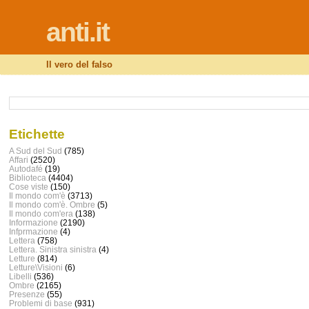
anti.it
Il vero del falso
Etichette
A Sud del Sud
(785)
Affari
(2520)
Autodafé
(19)
Biblioteca
(4404)
Cose viste
(150)
Il mondo com'è
(3713)
Il mondo com'è. Ombre
(5)
Il mondo com'era
(138)
Informazione
(2190)
Infprmazione
(4)
Lettera
(758)
Lettera. Sinistra sinistra
(4)
Letture
(814)
Letture\Visioni
(6)
Libelli
(536)
Ombre
(2165)
Presenze
(55)
Problemi di base
(931)