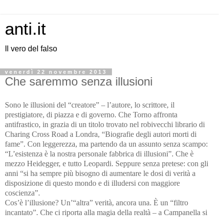
anti.it
Il vero del falso
venerdì 22 novembre 2013
Che saremmo senza illusioni
Sono le illusioni del “creatore” – l’autore, lo scrittore, il
prestigiatore, di piazza e di governo. Che Torno affronta
antifrastico, in grazia di un titolo trovato nel robivecchi librario di
Charing Cross Road a Londra, “Biografie degli autori morti di
fame”. Con leggerezza, ma partendo da un assunto senza scampo:
“L’esistenza è la nostra personale fabbrica di illusioni”. Che è
mezzo Heidegger, e tutto Leopardi. Seppure senza pretese: con gli
anni “si ha sempre più bisogno di aumentare le dosi di verità a
disposizione di questo mondo e di illudersi con maggiore
coscienza”.
Cos’è l’illusione? Un’“altra” verità, ancora una. È un “filtro
incantato”. Che ci riporta alla magia della realtà – a Campanella si