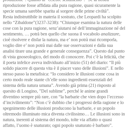
riproduzione fosse affidata alla pura ragione, quasi sicuramente la
specie umana sarebbe sparita al sorgere delle prime civiltà”.
Resta indistruttibile in materia il sostrato, che Leopardi ha scolpito
nello “Zibaldone”(3237-3238): “Chiunque esamina la natura delle
cose con la pura ragione, senz’aiutarsi né dell’immaginazione né del
sentimento, … potrà ben quello che suona il vocabolo
analizzare
,
cioè risolvere e disfar la natura, ma e’ non potrà mai ricomporla,
voglio dire e’ non potrà mai dalle sue osservazioni e dalla sua
analisi tirare una grande e generale conseguenza”. Questo dal punto
di vista gnoseologico, del modo di conoscere. Poi c’è la felicità, che
il poeta infelice aveva individuato all’inizio (51) del diario: “Il più
solido piacere di questa vita è il piacer vano delle illusioni”. E nello
stesso passo la metafisica: “Io considero le illusioni come cosa in
certo modo reale stante ch’elle sono ingredienti essenziali del
sistema della natura umana”. Avendo già prima (21) risposto al
quesito di Longino, ”Del sublime”, perché le anime grandi
diventino sempre più rare, con “la barbarie che vien dopo l’eccesso
d’incivilimento”: “Non c’è dubbio che i progressi della ragione e lo
spegnimento delle illusioni producono la barbarie, e un popolo
oltremodo illuminato mica diventa civilissimo… Le illusioni sono in
natura, inerenti al sistema del mondo, tolte via affatto o quasi
affatto, l’uomo è snaturato; ogni popolo snaturato è barbaro”.