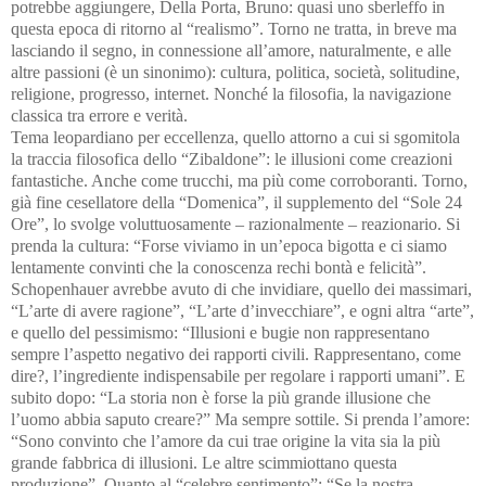
potrebbe aggiungere, Della Porta, Bruno: quasi uno sberleffo in
questa epoca di ritorno al “realismo”. Torno ne tratta, in breve ma
lasciando il segno, in connessione all’amore, naturalmente, e alle
altre passioni (è un sinonimo): cultura, politica, società, solitudine,
religione, progresso, internet. Nonché la filosofia, la navigazione
classica tra errore e verità.
Tema leopardiano per eccellenza, quello attorno a cui si sgomitola
la traccia filosofica dello “Zibaldone”: le illusioni come creazioni
fantastiche. Anche come trucchi, ma più come corroboranti. Torno,
già fine cesellatore della “Domenica”, il supplemento del “Sole 24
Ore”, lo svolge voluttuosamente – razionalmente – reazionario. Si
prenda la cultura: “Forse viviamo in un’epoca bigotta e ci siamo
lentamente convinti che la conoscenza rechi bontà e felicità”.
Schopenhauer avrebbe avuto di che invidiare, quello dei massimari,
“L’arte di avere ragione”, “L’arte d’invecchiare”, e ogni altra “arte”,
e quello del pessimismo: “Illusioni e bugie non rappresentano
sempre l’aspetto negativo dei rapporti civili. Rappresentano, come
dire?, l’ingrediente indispensabile per regolare i rapporti umani”. E
subito dopo: “La storia non è forse la più grande illusione che
l’uomo abbia saputo creare?” Ma sempre sottile. Si prenda l’amore:
“Sono convinto che l’amore da cui trae origine la vita sia la più
grande fabbrica di illusioni. Le altre scimmiottano questa
produzione”. Quanto al “celebre sentimento”: “Se la nostra