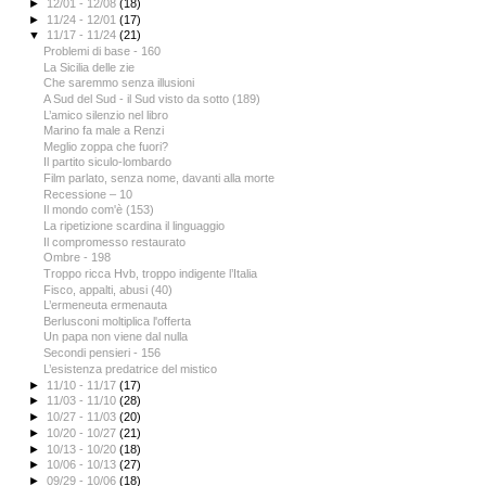
►
12/01 - 12/08
(18)
►
11/24 - 12/01
(17)
▼
11/17 - 11/24
(21)
Problemi di base - 160
La Sicilia delle zie
Che saremmo senza illusioni
A Sud del Sud - il Sud visto da sotto (189)
L’amico silenzio nel libro
Marino fa male a Renzi
Meglio zoppa che fuori?
Il partito siculo-lombardo
Film parlato, senza nome, davanti alla morte
Recessione – 10
Il mondo com'è (153)
La ripetizione scardina il linguaggio
Il compromesso restaurato
Ombre - 198
Troppo ricca Hvb, troppo indigente l’Italia
Fisco, appalti, abusi (40)
L’ermeneuta ermenauta
Berlusconi moltiplica l'offerta
Un papa non viene dal nulla
Secondi pensieri - 156
L’esistenza predatrice del mistico
►
11/10 - 11/17
(17)
►
11/03 - 11/10
(28)
►
10/27 - 11/03
(20)
►
10/20 - 10/27
(21)
►
10/13 - 10/20
(18)
►
10/06 - 10/13
(27)
►
09/29 - 10/06
(18)