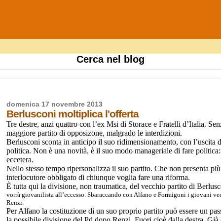
Cerca nel blog
domenica 17 novembre 2013
Berlusconi moltiplica l'offerta
Tre destre, anzi quattro con l’ex Msi di Storace e Fratelli d’Italia. Sen
maggiore partito di opposizone, malgrado le interdizioni.
Berlusconi sconta in anticipo il suo ridimensionamento, con l’uscita da
politica. Non è una novità, è il suo modo manageriale di fare politica:
eccetera
.
Nello stesso tempo ripersonalizza il suo partito. Che non presenta più 
interlocutore obbligato di chiunque voglia fare una riforma.
È tutta qui la divisione, non traumatica, del vecchio partito di Berlus
vorrà giovanilista all’eccesso. Sbaraccando con Alfano e Formigoni i giovani vecch
Renzi.
Per Alfano la costituzione di un suo proprio partito può essere un pa
la possibile divisione del Pd dopo Renzi. Fuori cioè dalla destra. Già 