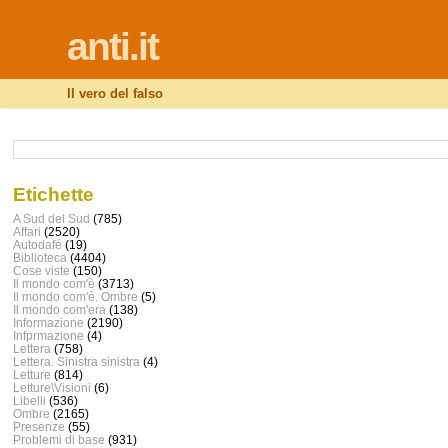
anti.it
Il vero del falso
Etichette
A Sud del Sud
(785)
Affari
(2520)
Autodafé
(19)
Biblioteca
(4404)
Cose viste
(150)
Il mondo com'è
(3713)
Il mondo com'è. Ombre
(5)
Il mondo com'era
(138)
Informazione
(2190)
Infprmazione
(4)
Lettera
(758)
Lettera. Sinistra sinistra
(4)
Letture
(814)
Letture\Visioni
(6)
Libelli
(536)
Ombre
(2165)
Presenze
(55)
Problemi di base
(931)