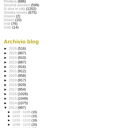
Riletture
(686)
Secondi pensieri
(599)
Si dice in città
(1202)
Sinistra sinistra
(675)
Visiioni
(2)
Visioni
(10)
Visti
(76)
Visto
(14)
Archivio blog
►
2026
(516)
►
2025
(907)
►
2024
(910)
►
2023
(887)
►
2022
(916)
►
2021
(912)
►
2020
(958)
►
2019
(917)
►
2018
(929)
►
2017
(954)
►
2016
(1026)
►
2015
(1049)
►
2014
(1075)
▼
2013
(997)
►
12/29 - 01/05
(15)
►
12/22 - 12/29
(15)
►
12/15 - 12/22
(18)
►
12/08 - 12/15
(20)