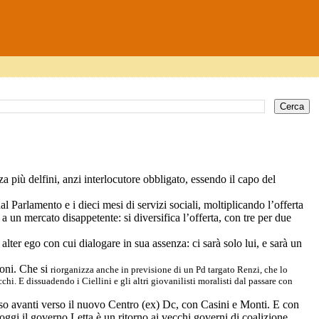
za più delfini, anzi interlocutore obbligato, essendo il capo del
l Parlamento e i dieci mesi di servizi sociali, moltiplicando l’offerta
 a un mercato disappetente: si diversifica
l’offerta, con tre per due
alter ego con cui dialogare in sua assenza: ci sarà solo lui, e sarà un
coni. Che si
riorganizza anche in previsione di un Pd targato Renzi, che lo
i. E dissuadendo i Ciellini e gli altri giovanilisti moralisti dal passare con
sso avanti verso il nuovo Centro (ex) Dc, con Casini e Monti. E con
oggi il governo Letta è un ritorno ai vecchi governi di coalizione,