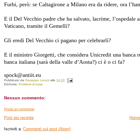
Furbi, però: se Caltagirone a Milano era da ridere, ora l’h
E il Del Vecchio padre che ha salvato, lacrime, l’ospedale 
Vaticano, tramite il Gemelli?
Gli eredi Del Vecchio ci pagano per celebrarli?
E il ministro Giorgetti, che considera Unicredit una banca r
banca italiana (sarà della valle d’Aosta?) ci è o ci fa?
spock@antiit.eu
Pubblicato da
Giuseppe Leuzzi
alle
14:10
Etichette:
Problemi di base
Nessun commento:
Posta un commento
Post più recente
Home
Iscriviti a:
Commenti sul post (Atom)