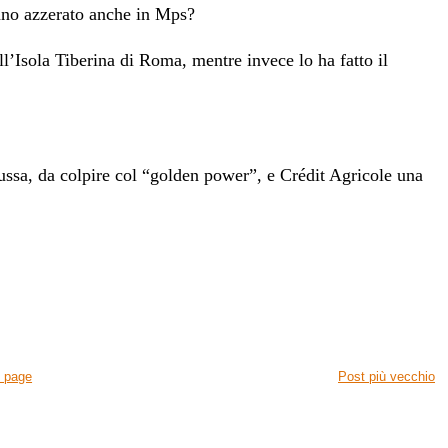
anno azzerato anche in Mps?
all’Isola Tiberina di Rom
a, mentre invece lo ha fatto il
ussa
, da colpire col “golden power”, e Crédit Agricole una
 page
Post più vecchio