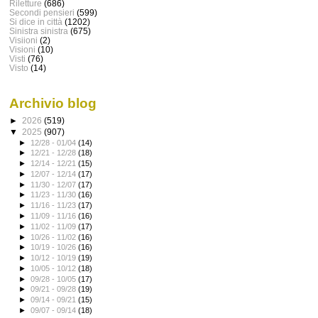
Riletture
(686)
Secondi pensieri
(599)
Si dice in città
(1202)
Sinistra sinistra
(675)
Visiioni
(2)
Visioni
(10)
Visti
(76)
Visto
(14)
Archivio blog
►
2026
(519)
▼
2025
(907)
►
12/28 - 01/04
(14)
►
12/21 - 12/28
(18)
►
12/14 - 12/21
(15)
►
12/07 - 12/14
(17)
►
11/30 - 12/07
(17)
►
11/23 - 11/30
(16)
►
11/16 - 11/23
(17)
►
11/09 - 11/16
(16)
►
11/02 - 11/09
(17)
►
10/26 - 11/02
(16)
►
10/19 - 10/26
(16)
►
10/12 - 10/19
(19)
►
10/05 - 10/12
(18)
►
09/28 - 10/05
(17)
►
09/21 - 09/28
(19)
►
09/14 - 09/21
(15)
►
09/07 - 09/14
(18)