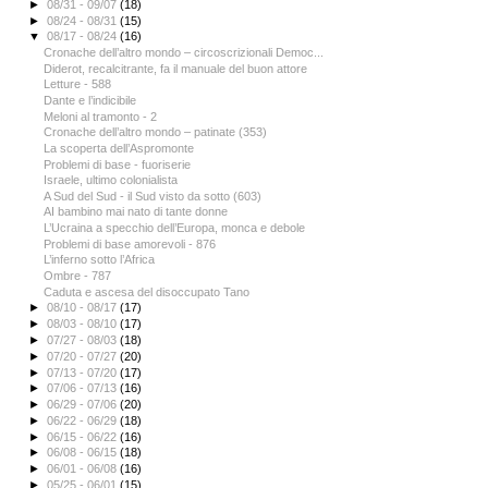
►
08/31 - 09/07
(18)
►
08/24 - 08/31
(15)
▼
08/17 - 08/24
(16)
Cronache dell’altro mondo – circoscrizionali Democ...
Diderot, recalcitrante, fa il manuale del buon attore
Letture - 588
Dante e l’indicibile
Meloni al tramonto - 2
Cronache dell’altro mondo – patinate (353)
La scoperta dell’Aspromonte
Problemi di base - fuoriserie
Israele, ultimo colonialista
A Sud del Sud - il Sud visto da sotto (603)
AI bambino mai nato di tante donne
L’Ucraina a specchio dell’Europa, monca e debole
Problemi di base amorevoli - 876
L’inferno sotto l’Africa
Ombre - 787
Caduta e ascesa del disoccupato Tano
►
08/10 - 08/17
(17)
►
08/03 - 08/10
(17)
►
07/27 - 08/03
(18)
►
07/20 - 07/27
(20)
►
07/13 - 07/20
(17)
►
07/06 - 07/13
(16)
►
06/29 - 07/06
(20)
►
06/22 - 06/29
(18)
►
06/15 - 06/22
(16)
►
06/08 - 06/15
(18)
►
06/01 - 06/08
(16)
►
05/25 - 06/01
(15)