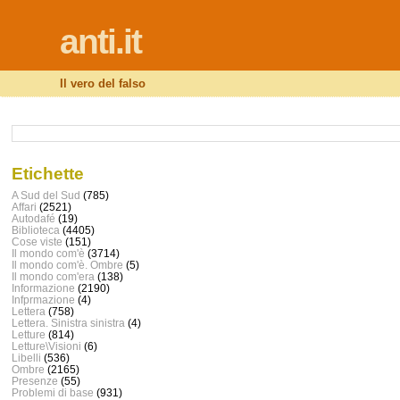
anti.it
Il vero del falso
Etichette
A Sud del Sud
(785)
Affari
(2521)
Autodafé
(19)
Biblioteca
(4405)
Cose viste
(151)
Il mondo com'è
(3714)
Il mondo com'è. Ombre
(5)
Il mondo com'era
(138)
Informazione
(2190)
Infprmazione
(4)
Lettera
(758)
Lettera. Sinistra sinistra
(4)
Letture
(814)
Letture\Visioni
(6)
Libelli
(536)
Ombre
(2165)
Presenze
(55)
Problemi di base
(931)