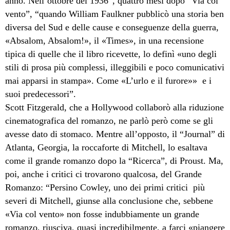
anno. Nell’ottobre del 1936”, quattro mesi dopo “Via col
vento”, “quando William Faulkner pubblicò una storia ben
diversa del Sud e delle cause e conseguenze della guerra,
«Absalom, Absalom!», il «
Times»
,
in una recensione
tipica di quelle che il libro ricevette, lo definì «uno degli
stili di prosa più complessi, illeggibili e poco comunicativi
mai apparsi in stampa». Come «L’urlo e il furore»»
e i
suoi predecessori”.
Scott Fitzgerald, che a Hollywood collaborò alla riduzione
cinematografica del romanzo, ne parlò però come se gli
avesse dato di stomaco. Mentre all’opposto, il “Journal” di
Atlanta, Georgia, la roccaforte di Mitchell, lo esaltava
come il grande romanzo dopo la “Ricerca”, di Proust. Ma,
poi, anche i critici ci trovarono qualcosa, del Grande
Romanzo: “Persino Cowley, uno dei primi critici
più
severi di Mitchell, giunse alla conclusione che, sebbene
«Via col vento» non fosse indubbiamente un grande
romanzo, riusciva, quasi incredibilmente, a farci «piangere