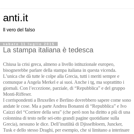
anti.it
Il vero del falso
sabato 11 luglio 2015
La stampa italiana è tedesca
Chiusa la crisi greca, almeno a livello istituzionale europeo,
bisognerebbe parlare della stampa italiana in questa vicenda.
L’unica che dà tutte le colpe alla Grecia, tutti i meriti sempre e
comunque a Angela Merkel e ai suoi. Anche i tg, ma soprattitto i
giornali. Con l’eccezione, parziale, di “Repubblica” e del gruppo
Monti-Riffeser.
I corrispondenti a Bruxelles e Berlino dovrebbero sapere come sono
andate le cose. Ma a parte Andrea Bonanni di “Repubblica” e Ivo
Caizzi del “Corriere della sera” (che però non ha diritto a più di una
colonnina di testo nelle sei-otto grandi pagine quotidiane sulla
Grecia), nessuno le dice. Dell’inutilità di Djisselbloem, Juncker,
Tusk e dello stesso Draghi, per esempio, che si limitano a interinare