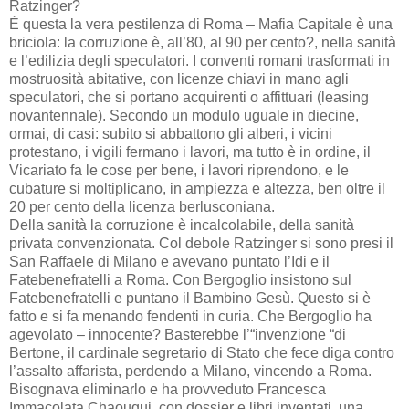
Ratzinger?
È questa la vera pestilenza di Roma – Mafia Capitale è una
briciola: la corruzione è, all’80, al 90 per cento?, nella sanità
e l’edilizia degli speculatori. I conventi romani trasformati in
mostruosità abitative, con licenze chiavi in mano agli
speculatori, che si portano acquirenti o affittuari (leasing
novantennale). Secondo un modulo uguale in diecine,
ormai, di casi: subito si abbattono gli alberi, i vicini
protestano, i vigili fermano i lavori, ma tutto è in ordine, il
Vicariato fa le cose per bene, i lavori riprendono, e le
cubature si moltiplicano, in ampiezza e altezza, ben oltre il
20 per cento della licenza berlusconiana.
Della sanità la corruzione è incalcolabile, della sanità
privata convenzionata. Col debole Ratzinger si sono presi il
San Raffaele di Milano e avevano puntato l’Idi e il
Fatebenefratelli a Roma. Con Bergoglio insistono sul
Fatebenefratelli e puntano il Bambino Gesù. Questo si è
fatto e si fa menando fendenti in curia. Che Bergoglio ha
agevolato – innocente? Basterebbe l’“invenzione “di
Bertone, il cardinale segretario di Stato che fece diga contro
l’assalto affarista, perdendo a Milano, vincendo a Roma.
Bisognava eliminarlo e ha provveduto Francesca
Immacolata Chaouqui, con dossier e libri inventati, una