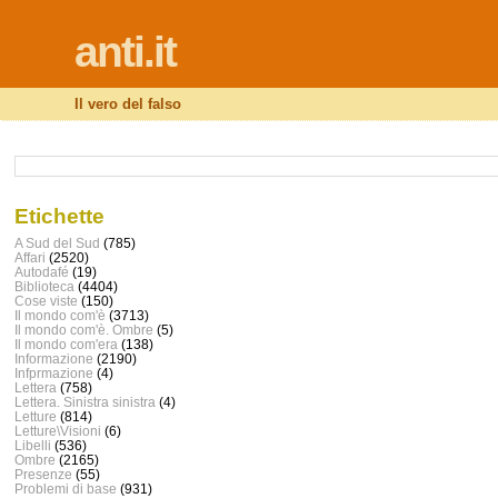
anti.it
Il vero del falso
Etichette
A Sud del Sud
(785)
Affari
(2520)
Autodafé
(19)
Biblioteca
(4404)
Cose viste
(150)
Il mondo com'è
(3713)
Il mondo com'è. Ombre
(5)
Il mondo com'era
(138)
Informazione
(2190)
Infprmazione
(4)
Lettera
(758)
Lettera. Sinistra sinistra
(4)
Letture
(814)
Letture\Visioni
(6)
Libelli
(536)
Ombre
(2165)
Presenze
(55)
Problemi di base
(931)