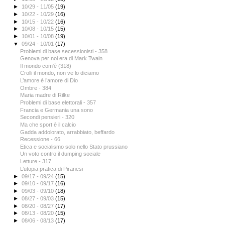
►
10/29 - 11/05
(19)
►
10/22 - 10/29
(16)
►
10/15 - 10/22
(16)
►
10/08 - 10/15
(15)
►
10/01 - 10/08
(19)
▼
09/24 - 10/01
(17)
Problemi di base secessionisti - 358
Genova per noi era di Mark Twain
Il mondo com'è (318)
Crolli il mondo, non ve lo diciamo
L’amore è l’amore di Dio
Ombre - 384
Maria madre di Rilke
Problemi di base elettorali - 357
Francia e Germania una sono
Secondi pensieri - 320
Ma che sport è il calcio
Gadda addolorato, arrabbiato, beffardo
Recessione - 66
Etica e socialismo solo nello Stato prussiano
Un voto contro il dumping sociale
Letture - 317
L’utopia pratica di Piranesi
►
09/17 - 09/24
(15)
►
09/10 - 09/17
(16)
►
09/03 - 09/10
(18)
►
08/27 - 09/03
(15)
►
08/20 - 08/27
(17)
►
08/13 - 08/20
(15)
►
08/06 - 08/13
(17)