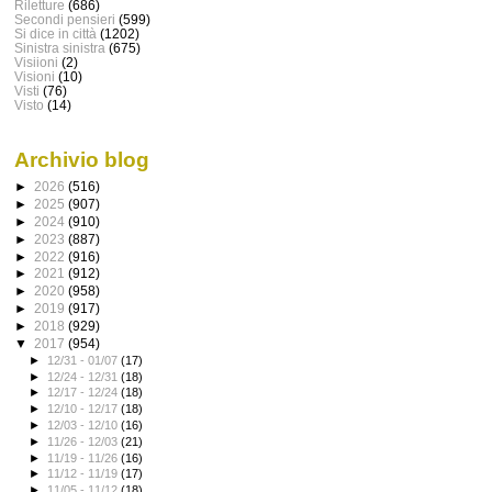
Riletture
(686)
Secondi pensieri
(599)
Si dice in città
(1202)
Sinistra sinistra
(675)
Visiioni
(2)
Visioni
(10)
Visti
(76)
Visto
(14)
Archivio blog
►
2026
(516)
►
2025
(907)
►
2024
(910)
►
2023
(887)
►
2022
(916)
►
2021
(912)
►
2020
(958)
►
2019
(917)
►
2018
(929)
▼
2017
(954)
►
12/31 - 01/07
(17)
►
12/24 - 12/31
(18)
►
12/17 - 12/24
(18)
►
12/10 - 12/17
(18)
►
12/03 - 12/10
(16)
►
11/26 - 12/03
(21)
►
11/19 - 11/26
(16)
►
11/12 - 11/19
(17)
►
11/05 - 11/12
(18)