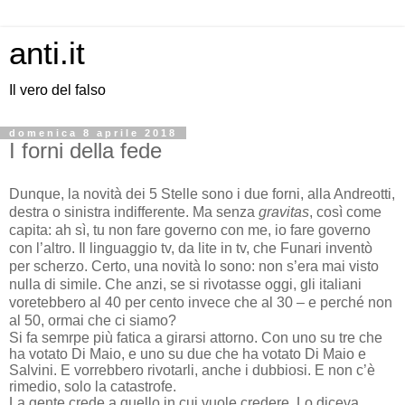
anti.it
Il vero del falso
domenica 8 aprile 2018
I forni della fede
Dunque, la novità dei 5 Stelle sono i due forni, alla Andreotti,
destra o sinistra indifferente. Ma senza
gravitas
, così come
capita: ah sì, tu non fare governo con me, io fare governo
con l’altro. Il linguaggio tv, da lite in tv, che Funari inventò
per scherzo. Certo, una novità lo sono: non s’era mai visto
nulla di simile. Che anzi, se si rivotasse oggi, gli italiani
voretebbero al 40 per cento invece che al 30 – e perché non
al 50, ormai che ci siamo?
Si fa semrpe più fatica a girarsi attorno. Con uno su tre che
ha votato Di Maio, e uno su due che ha votato Di Maio e
Salvini. E vorrebbero rivotarli, anche i dubbiosi. E non c’è
rimedio, solo la catastrofe.
La gente crede a quello in cui vuole credere. Lo diceva