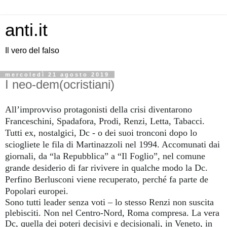
anti.it
Il vero del falso
mercoledì 21 agosto 2019
I neo-dem(ocristiani)
All’improvviso protagonisti della crisi diventarono
Franceschini, Spadafora, Prodi, Renzi, Letta, Tabacci.
Tutti ex, nostalgici, Dc - o dei suoi tronconi dopo lo
sciogliete le fila di Martinazzoli nel 1994. Accomunati dai
giornali, da “la Repubblica” a “Il Foglio”, nel comune
grande desiderio di far rivivere in qualche modo la Dc.
Perfino Berlusconi viene recuperato, perché fa parte de
Popolari europei.
Sono tutti leader senza voti – lo stesso Renzi non suscita
plebisciti. Non nel Centro-Nord, Roma compresa. La vera
Dc, quella dei poteri decisivi e decisionali, in Veneto, in